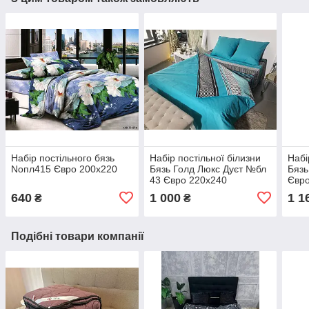
Набір постільного бязь
Набір постільної білизни
Набі
Noпл415 Євро 200х220
Бязь Голд Люкс Дуєт №бл
Бязь
43 Євро 220х240
Євро
640
1 000
1 1
₴
₴
Подібні товари компанії