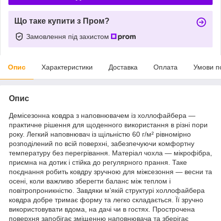
Що таке купити з Пром?
Замовлення під захистом
Опис
Характеристики
Доставка
Оплата
Умови п
Опис
Демісезонна ковдра з наповнювачем із холлофайбера —
практичне рішення для щоденного використання в різні пори
року. Легкий наповнювач із щільністю 60 г/м² рівномірно
розподілений по всій поверхні, забезпечуючи комфортну
температуру без перегрівання. Матеріал чохла — мікрофібра,
приємна на дотик і стійка до регулярного прання. Таке
поєднання робить ковдру зручною для міжсезоння — весни та
осені, коли важливо зберегти баланс між теплом і
повітропроникністю. Завдяки м’якій структурі холлофайбера
ковдра добре тримає форму та легко складається. Її зручно
використовувати вдома, на дачі чи в гостях. Прострочена
поверхня запобігає зміщенню наповнювача та зберігає