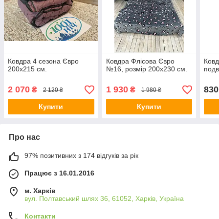
Ковдра 4 сезона Євро
Ковдра Флісова Євро
Ков
200х215 см.
№16, розмір 200х230 см.
подв
2 070
1 930
830
₴
₴
2 120 ₴
1 980 ₴
Купити
Купити
Про нас
97% позитивних з 174 відгуків за рік
Працює з 16.01.2016
м. Харків
вул. Полтавський шлях 36, 61052, Харків, Україна
Контакти