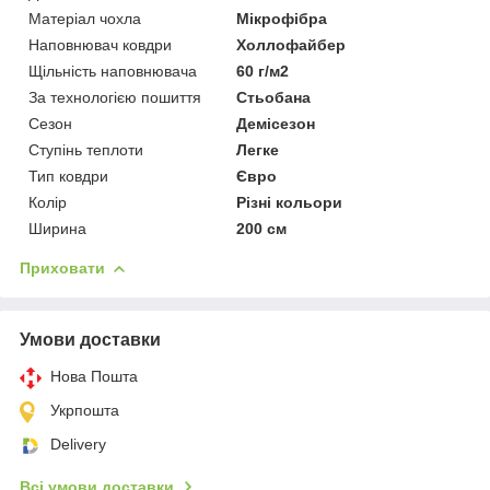
Матеріал чохла
Мікрофібра
Наповнювач ковдри
Холлофайбер
Щільність наповнювача
60 г/м2
За технологією пошиття
Стьобана
Сезон
Демісезон
Ступінь теплоти
Легке
Тип ковдри
Євро
Колір
Різні кольори
Ширина
200 см
Приховати
Умови доставки
Нова Пошта
Укрпошта
Delivery
Всі умови доставки