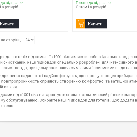
 до відправки
Готово до відправки
і в роздріб
Оптом і в роздріб
Купити
Купити
ри для готелів від компанії «1001 ніч» являють собою ідеальне поєднанн
кісних тканин, наші підковдри спеціально розроблені для інтенсивного 
й захист ковдр, при цьому залишаючись м'якими і приємними на дотик на
овдри легко надягають і надійно фіксують, що спрощує процес прибирання 
а повітропроникність сприяють створенню комфортної та затишної атм
ій вигляд.
вдрами від «1001 ніч» ви гарантуєте своїм гостям високий рівень комфор
ому обслуговуванню. Обирайте наші підковдри для готелів, щоб додати 
готелю.