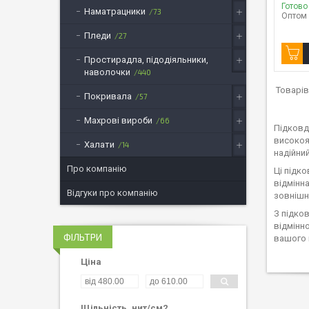
Готово
Наматрацники
73
Оптом 
Пледи
27
Простирадла, підодіяльники,
наволочки
440
Покривала
57
Махрові вироби
66
Підковд
високоя
Халати
14
надійни
Про компанію
Ці підк
відмінн
Відгуки про компанію
зовнішн
З підко
відмінн
ФІЛЬТРИ
вашого 
Ціна
Щільність, нит/см2