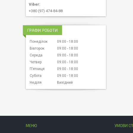
+380 (97) 474-84-88
ГРАФІК РОБОТИ
Понеділок
09:00
18:00
Вівторок
09:00
18:00
Середа
09:00
18:00
Четвер
09:00
18:00
Пʼятниця
09:00
18:00
Субота
09:00
18:00
Неділя
Вихідний
МЕНЮ
УМОВИ СП