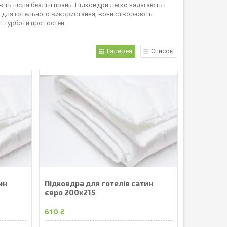
іть після безлічі прань. Підковдри легко надягають і
ть для готельного використання, вони створюють
 турботи про гостей.
Галерея
Список
ин
Підковдра для готелів сатин
євро 200х215
610 ₴