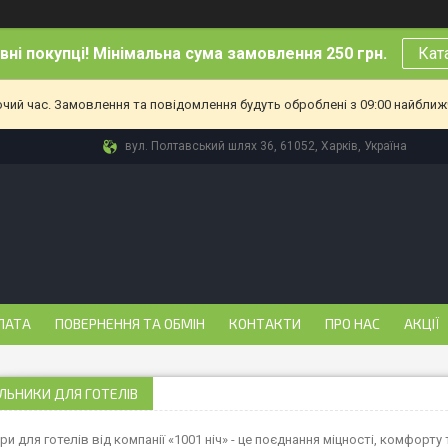
ні покупці! Мінімальна сума замовлення 250 грн.
Кат
очий час. Замовлення та повідомлення будуть оброблені з 09:00 найближч
вул. Полтавський шлях 36, 61052, Харків, Україна
ЛАТА
ПОВЕРНЕННЯ ТА ОБМІН
КОНТАКТИ
ПРО НАС
АКЦІЇ
ЛЬНИКИ ДЛЯ ГОТЕЛІВ
и для готелів від компанії «1001 ніч» - це поєднання міцності, комфорту