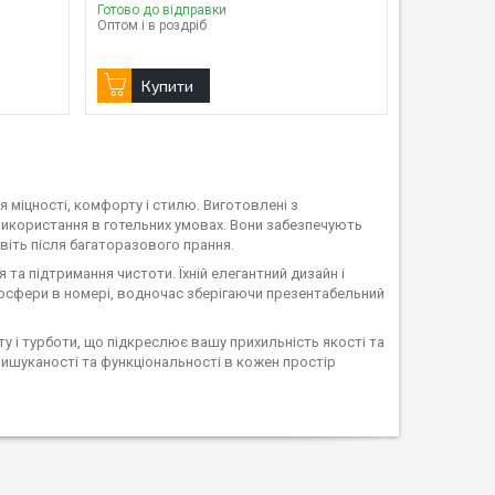
Готово до відправки
Оптом і в роздріб
Купити
я міцності, комфорту і стилю. Виготовлені з
використання в готельних умовах. Вони забезпечують
віть після багаторазового прання.
та підтримання чистоти. Їхній елегантний дизайн і
осфери в номері, водночас зберігаючи презентабельний
ту і турботи, що підкреслює вашу прихильність якості та
вишуканості та функціональності в кожен простір