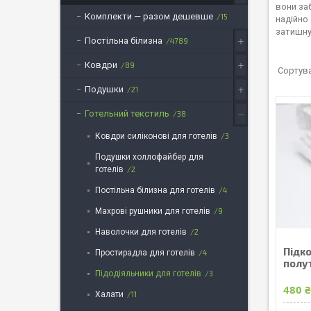
вони заб
Комплекти — разом дешевше
15
надійно
затишну
Постільна білизна
4789
Ковдри
89
Подушки
21
Готельний текстиль
38
Ковдри силіконові для готелів
3
Подушки холлофайбер для
готелів
2
Постільна білизна для готелів
4
Махрові рушники для готелів
9
Наволочки для готелів
2
Підко
Простирадла для готелів
4
полу
Підодіяльники для готелів
3
480 
Халати
11