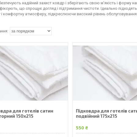
езпечують надійний захист ковдр і зберігають свою м'якість і форму нав
 фіксують, що спрощує догляд і підтримання чистоти. Ідеально підходя
 і комфортну атмосферу, підкреслюючи високий рівень обслуговування і
вдра для готелів сатин
Підковдра для готелів сат
торний 150х215
подвійний 175х215
₴
550 ₴