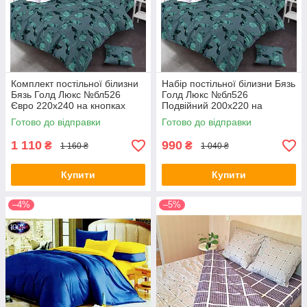
Комплект постільної білизни
Набір постільної білизни Бязь
Бязь Голд Люкс №бл526
Голд Люкс №бл526
Євро 220х240 на кнопках
Подвійний 200х220 на
кнопках
Готово до відправки
Готово до відправки
1 110
990
₴
₴
1 160 ₴
1 040 ₴
Купити
Купити
–4%
–5%