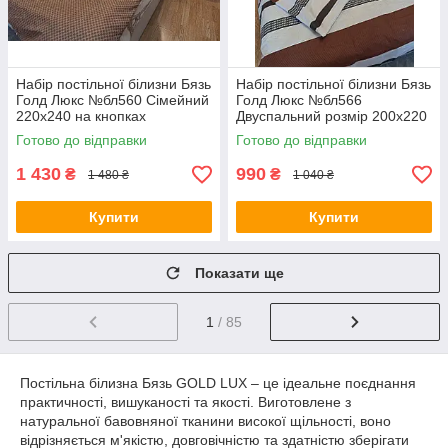
Набір постільної білизни Бязь
Набір постільної білизни Бязь
Голд Люкс №бл560 Сімейний
Голд Люкс №бл566
220х240 на кнопках
Двуспальний розмір 200х220
на кнопках
Готово до відправки
Готово до відправки
1 430
990
₴
₴
1 480 ₴
1 040 ₴
Купити
Купити
Показати ще
1
/ 85
Постільна білизна Бязь GOLD LUX – це ідеальне поєднання
практичності, вишуканості та якості. Виготовлене з
натуральної бавовняної тканини високої щільності, воно
відрізняється м'якістю, довговічністю та здатністю зберігати