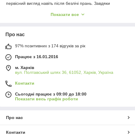
первісний вигляд навіть після безлічі прань. Завдяки
унікальній технології плетіння, бязь забезпечує приємну
Показати все
текстуру та повітропроникність, створюючи комфортні умови
для сну у будь-яку пору року.
Дизайн колекції GOLD LUX продуманий до дрібниць:
Про нас
елегантні візерунки, стильні відтінки та увага до деталей
роблять цю постільну білизну не тільки функціональною, а й
справжньою окрасою спальні. Воно легко впишеться в будь-
97% позитивних з 174 відгуків за рік
який інтер'єр, додавши нотку витонченої розкоші та затишку.
Працює з 16.01.2016
Вибираючи постільну білизну Бязь GOLD LUX, ви вибираєте
комфорт, надійність та стиль, які створять атмосферу
м. Харків
гармонії та подарують відчуття турботи щоночі.
вул. Полтавський шлях 36, 61052, Харків, Україна
Контакти
Сьогодні працює з 09:00 до 18:00
Показати весь графік роботи
Про нас
Контакти