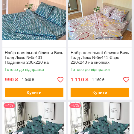
Набір постільної білизни Бязь
Набір постільної білизни Бязь
Голд Люкс №бл431
Голд Люкс №бл441 Євро
Подвійний 200х220 на
220х240 на кнопках
кнопках
Готово до відправки
Готово до відправки
990
1 110
₴
₴
1 040 ₴
1 160 ₴
Купити
Купити
–4%
–5%