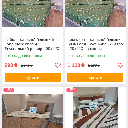
Набір постільної білизни Бязь
Комплект постільної білизни
Голд Люкс №бл565
Бязь Голд Люкс №бл565 євро
Двуспальний розмір 200х220
220х240 на кнопках
на кнопках
Готово до відправки
Готово до відправки
990
1 110
₴
₴
1 040 ₴
1 160 ₴
Купити
Купити
–3%
–5%