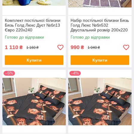
Комплект постільної білизни
Набір постільної білизни Бязь
Бязь Голд Люкс Дуєт №бл13
Голд Люкс №бл532
Євро 220х240
Двуспальний розмір 200х220
на кнопках
Готово до відправки
Готово до відправки
1 110
990
₴
₴
1 160 ₴
1 040 ₴
Купити
Купити
–5%
–4%