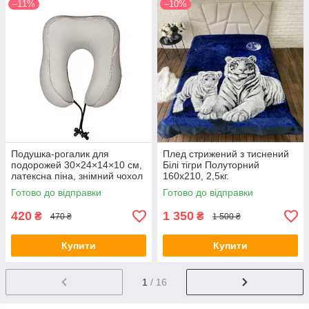
–11%
–10%
Подушка-рогалик для
Плед стрижений з тиснений
подорожей 30×24×14×10 см,
Білі тігри Полуторний
латексна піна, знімний чохол
160х210, 2,5кг.
з мікрофібри
Готово до відправки
Готово до відправки
420
1 350
₴
₴
470 ₴
1 500 ₴
Купити
Купити
1
/ 16