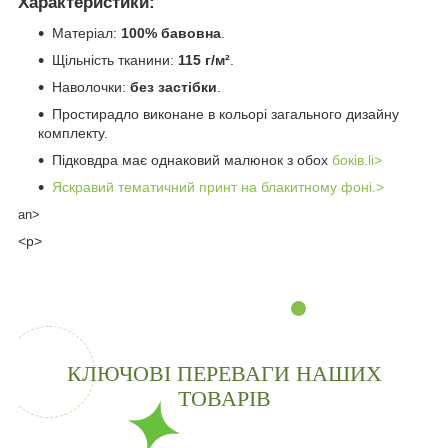
Характеристики:
Матеріал:
100% бавовна
.
Щільність тканини:
115 г/м²
.
Наволочки:
без застібки
.
Простирадло виконане в кольорі загального дизайну
комплекту.
Підковдра має однаковий малюнок з обох
боків.li>
Яскравий тематичний принт на блакитном
у фоні.>
an>
<p>
КЛЮЧОВІ ПЕРЕВАГИ НАШИХ
ТОВАРІВ