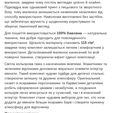
малюнок, завдяки чому постіль виглядає цілісно й охайно.
Підковдра має однаковий принт з лицьового та зворотного
боку, тому малюнок залишається незмінним незалежно від
способу використання. Наволочки виготовлені без застібок,
що забезпечує зручність у щоденному користуванні та
зберігає лаконічний вигляд.
Для пошиття використовується
100% бавовна
— натуральна
тканина, яка добре підходить для повсякденного
використання. Щільність матеріалу становить
115 г/м²
,
завдяки чому комплект залишається легким і комфортним у
використанні. Деталізований малюнок нанесений по всій
поверхні тканини, створюючи ефект єдиної композиції.
Світла кольорова гама з насиченими жовтими, блакитними та
зеленими відтінками допомагає візуально освіжити інтер'єр
кімнати. Такий комплект чудово підійде для дитячої спальні,
створюючи затишну та дружню атмосферу. Оригінальний
сюжет із яскравими персонажами та барвистими деталями
робить оформлення цікавим і незабутнім, а поєднання
кольорів легко вписується як у сучасний, так і в класичний
інтер'єр. Комплект стане чудовим вибором для тих, хто хоче
додати до кімнати більше яскравих барв і створити приємну
атмосферу для відпочинку.