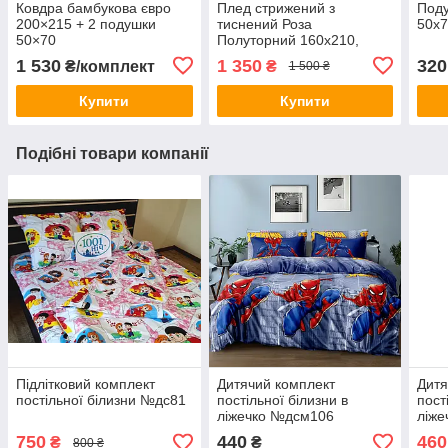
Ковдра бамбукова євро
Плед стрижений з
Под
200×215 + 2 подушки
тиснений Роза
50х
50×70
Полуторний 160х210,
2,5кг.
1 530
1 350
320
₴/комплект
₴
1 500 ₴
Купити
Купити
Подібні товари компанії
Підлітковий комплект
Дитячий комплект
Дитя
постільної білизни №дс81
постільної білизни в
пост
ліжечко №дсм106
ліж
750
440
460
₴
₴
800 ₴