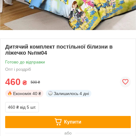
Дитячий комплект постільної білизни в
ліжечко №пм04
Готово до відправки
Опт і роздріб
460
₴
500 ₴
Економія
40 ₴
Залишилось
4 дні
460 ₴
від 5 шт.
Купити
або