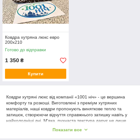
Ковдра хутряна люкс евро
200х210
Готово до відправки
1 350
₴
Купити
Ковдри хутряні люкс від компанії «1001 ніч» - це вершина
комфорту та розкоші. Виготовлені з преміум хутряних
матеріалів, наші ковдри пропонують виняткове тепло та
затишок, створюючи відчуття справжнього затишку навіть у
найхолодніші дні. М'яка, пухнаста текстура дарує не лише
фізичне тепло, а й неймовірне задоволення від дотику.
Показати все
Кожна ковдра люкс ретельно продумана, щоб не тільки