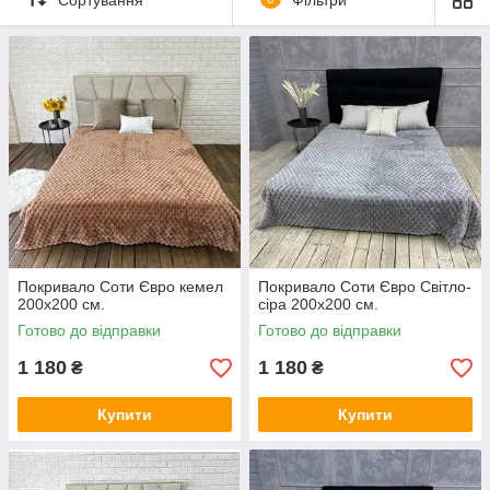
зберігає форму і колір навіть після багаторазового прання.
Покривало Соти Євро кемел
Покривало Соти Євро Світло-
200х200 см.
сіра 200х200 см.
Готово до відправки
Готово до відправки
1 180
1 180
₴
₴
Купити
Купити