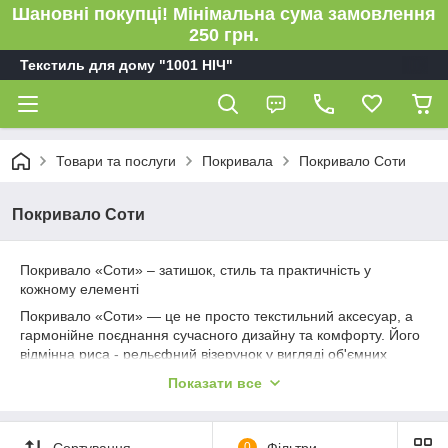
Шановні покупці! Мінімальна сума замовлення
250 грн.
Текстиль для дому "1001 НІЧ"
Товари та послуги
Покривала
Покривало Соти
Покривало Соти
Покривало «Соти» – затишок, стиль та практичність у
кожному елементі
Покривало «Соти» — це не просто текстильний аксесуар, а
гармонійне поєднання сучасного дизайну та комфорту. Його
відмінна риса - рельєфний візерунок у вигляді об'ємних
стільник, який надає інтер'єру особливий шарм і елегантність.
Показати все
Виготовлене з якісного та м'якого матеріалу, покривало
приємно на дотик, відмінно зберігає тепло та легко
стирається. Завдяки щільній текстурі воно не скочується,
Сортування
0
Фільтри