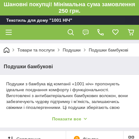
Шановні покупці! Мінімальна сума замовлення
250 грн.
Текстиль для дому "1001 НІЧ"
Товари та послуги
Подушки
Подушки бамбукові
Подушки бамбукові
Подушки з бамбука від компанії «1001 ніч» пропонують
ідеальне поєднання комфорту і функціональності.
Виготовлені з антибактеріальних бамбукових волокон, вони
забезпечують чудову підтримку і м'якість, залишаючись
свіжими і гіпоалергенними. Ці подушки зберігають свою
форму і пружність навіть після безлічі прань, гарантуючи
Показати все
вашим гостям комфортний і здоровий сон.
Сортування
0
Фільтри