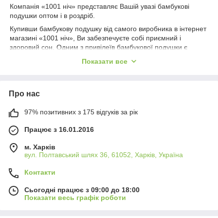
Компанія «1001 ніч» представляє Вашій увазі бамбукові
подушки оптом і в роздріб.
Купивши бамбукову подушку від самого виробника в інтернет
магазині «1001 ніч», Ви забезпечуєте собі приємний і
здоровий сон. Одним з привілеїв бамбукової подушки є
екологічність, остільки всі його види ростуть і розмножуються
Показати все
цілий рік без втручання людини і не потребують ніяких
хімічних підгодівель.
Також бамбукові подушки є гіпоалергенними, тому що до
Про нас
складу ковдри входить бамбукове волокно, де немає
живильного середовища, сприятливого для життєдіяльності
97% позитивних з 175 відгуків за рік
пилових кліщів, грибків і цвілі.
Працює з 16.01.2016
м. Харків
вул. Полтавський шлях 36, 61052, Харків, Україна
Контакти
Сьогодні працює з 09:00 до 18:00
Показати весь графік роботи