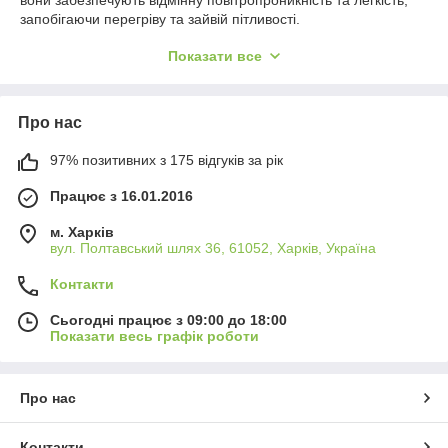
вони забезпечують відмінну повітропроникність та легкість,
запобігаючи перегріву та зайвій пітливості.
Ці ковдри легкі та м'які, легко відновлюють форму після
Показати все
прання та зберігають свою структуру та комфорт протягом
тривалого часу. Холлофайбер має гіпоалергенні властивості,
що робить їх відмінним вибором для людей із чутливою
Про нас
шкірою.
Вибирайте ковдри Холлофайбер демісезонні літо для
97% позитивних з 175 відгуків за рік
створення ідеальних умов для сну в будь-яку пору року,
забезпечуючи свіжість і затишок у вашому будинку.
Працює з 16.01.2016
м. Харків
вул. Полтавський шлях 36, 61052, Харків, Україна
Контакти
Сьогодні працює з 09:00 до 18:00
Показати весь графік роботи
Про нас
Контакти