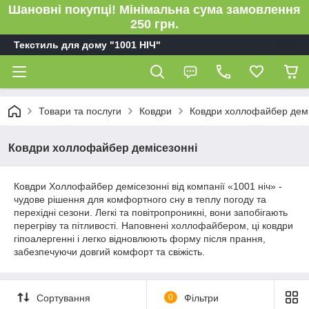
Шановні покупці! Мінімальна сума замовлення
250 грн.
Текстиль для дому "1001 НІЧ"
Товари та послуги
Ковдри
Ковдри холлофайбер демі
Ковдри холлофайбер демісезонні
Ковдри Холлофайбер демісезонні від компанії «1001 ніч» -
чудове рішення для комфортного сну в теплу погоду та
перехідні сезони. Легкі та повітропроникні, вони запобігають
перегріву та пітливості. Наповнені холлофайбером, ці ковдри
гіпоалергенні і легко відновлюють форму після прання,
забезпечуючи довгий комфорт та свіжість.
Сортування
0
Фільтри