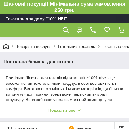
Шановні покупці! Мінімальна сума замовлення
250 грн.
Текстиль для дому "1001 НІЧ"
Товари та послуги
Готельний текстиль
Постільна біл
Постільна білизна для готелів
Постільна білизна для готелів від компанії «1001 ніч» - це
високоякісний текстиль, який поєднує в собі довговічність і
комфорт. Виготовлена з міцних і м'яких матеріалів, ця білизна
витримує часті прання, зберігаючи первісний вигляд і
структуру. Вона забезпечує максимальний комфорт для
гостей, додаючи відчуття затишку і чистоти. Наша постільна
Показати все
білизна ідеально підходить для готелів, де важливі як
практичність, так і естетика.
Сортування
0
Фільтри