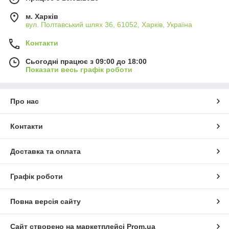
забезпечують здоровий і комфортний сон, сприяючи вашому
м. Харків
повноцінному відпочинку.
вул. Полтавський шлях 36, 61052, Харків, Україна
Вибираючи простирадла від компанії «1001 ніч», ви робите
вибір на користь довговічності, стилю та неперевершеної
Контакти
якості, яка радуватиме вас день за днем. Наші простирадла
створюють атмосферу затишку та гармонії, роблячи вашу
Сьогодні працює з 09:00 до 18:00
Показати весь графік роботи
спальню місцем, куди хочеться повертатися знову і знову.
Про нас
Контакти
Доставка та оплата
Графік роботи
Повна версія сайту
Сайт створено на маркетплейсі
Prom.ua