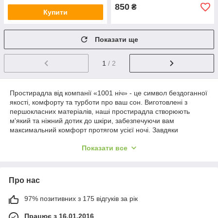
850
₴
Купити
Показати ще
1
/ 2
Простирадла від компанії «1001 ніч» - це символ бездоганної
якості, комфорту та турботи про ваш сон. Виготовлені з
першокласних матеріалів, наші простирадла створюють
м'який та ніжний дотик до шкіри, забезпечуючи вам
максимальний комфорт протягом усієї ночі. Завдяки
продуманій конструкції, вони надійно фіксуються на матраці,
Показати все
не скочуються і не утворюють складок, що гарантує
акуратний та охайний вигляд вашого ліжка щодня.
Наші простирадла зберігають свої естетичні та функціональні
Про нас
властивості навіть після безлічі прань. Вони представлені в
широкому асортименті розмірів, відтінків і текстур, що
дозволяє підібрати ідеальне рішення для будь-якої спальні,
97% позитивних з 175 відгуків за рік
затишний домашній простір або номер в готелі. Простирадла
Працює з 16.01.2016
від «1001 ніч» не тільки прикрашають ваш інтер'єр, але й