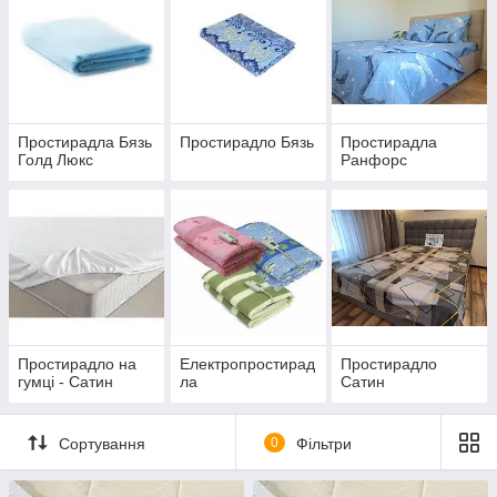
насолоджуйтесь комфортом щоночі.
Простирадла Бязь
Простирадло Бязь
Простирадла
Голд Люкс
Ранфорс
Простирадло на
Електропростирад
Простирадло
гумці - Сатин
ла
Сатин
Сортування
0
Фільтри