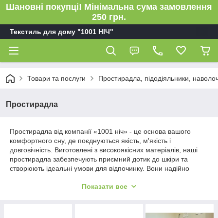
Шановні покупці! Мінімальна сума замовлення
250 грн.
Текстиль для дому "1001 НІЧ"
Товари та послуги
Простирадла, підодіяльники, наволо
Простирадла
Простирадла від компанії «1001 ніч» - це основа вашого
комфортного сну, де поєднуються якість, м'якість і
довговічність. Виготовлені з високоякісних матеріалів, наші
простирадла забезпечують приємний дотик до шкіри та
створюють ідеальні умови для відпочинку. Вони надійно
фіксуються на матраці і не збиваються, зберігаючи акуратний
Показати все
вигляд протягом усієї ночі. Простирадла від «1001 ніч»
представлені в різних розмірах та кольорах, що дозволяє
підібрати ідеальний варіант для будь-якого інтер'єру спальні.
Зробіть вибір на користь простирадлом від «1001 ніч» та