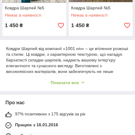
Ковдра Шарпей №5
Ковдра Шарпей №5
Немає в наявності
Немає в наявності
1 450
1 450
₴
₴
Ковдри Шарпей від компанії «1001 ніч» – це втілення розкоші
та стилю. Ці ковдри, з характерною текстурою, що нагадує
бархатисті складки шарпеїв, надають вашому інтер'єру
елегантного та сучасного вигляду. Виготовлені з
високоякісних матеріалів, вони забезпечують не лише
візуальну привабливість, а й чудовий комфорт та тепло.
Показати все
Наші ковдри Шарпей мають унікальну текстуру, яка не тільки
додає інтер'єру шикарний акцент, але й створює відчуття
затишку та м'якості. М'яка та щільна структура ковдри
Про нас
зберігає тепло, що робить його ідеальним для створення
комфорту в холодну пору року, а також відмінно підходить
для додавання стилю у будь-яку пору року.
97% позитивних з 175 відгуків за рік
Ковдри Шарпей легко підтримувати в ідеальному стані - вони
Працює з 16.01.2016
стійкі до зношування, добре зберігають форму і текстуру
навіть після багаторазового прання. Доступні в різних