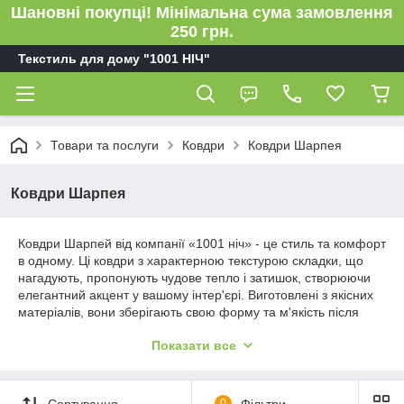
Шановні покупці! Мінімальна сума замовлення
250 грн.
Текстиль для дому "1001 НІЧ"
Товари та послуги
Ковдри
Ковдри Шарпея
Ковдри Шарпея
Ковдри Шарпей від компанії «1001 ніч» - це стиль та комфорт
в одному. Ці ковдри з характерною текстурою складки, що
нагадують, пропонують чудове тепло і затишок, створюючи
елегантний акцент у вашому інтер'єрі. Виготовлені з якісних
матеріалів, вони зберігають свою форму та м'якість після
прання, додаючи затишок та розкіш у будь-яку пору року.
Показати все
Вибирайте ковдри Шарпей для вишуканого комфорту та
стильного оформлення вашого простору.
Сортування
0
Фільтри