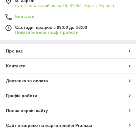
м. Харків
кольорах та розмірах, вони легко вписуються в будь-який
вул. Полтавський шлях 36, 61052, Харків, Україна
інтер'єр, додаючи нотку елегантності та вишуканості.
Контакти
Вибирайте ковдри Шарпей від «1001 ніч», щоб забезпечити
собі та своїм близьким не лише затишок та тепло, а й
Сьогодні працює з 09:00 до 18:00
стильний акцент у вашому будинку.
Показати весь графік роботи
Про нас
Контакти
Доставка та оплата
Графік роботи
Повна версія сайту
Сайт створено на маркетплейсі
Prom.ua