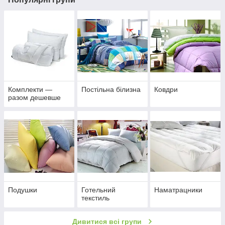
Комплекти —
Постільна білизна
Ковдри
разом дешевше
Подушки
Готельний
Наматрацники
текстиль
Дивитися всі групи