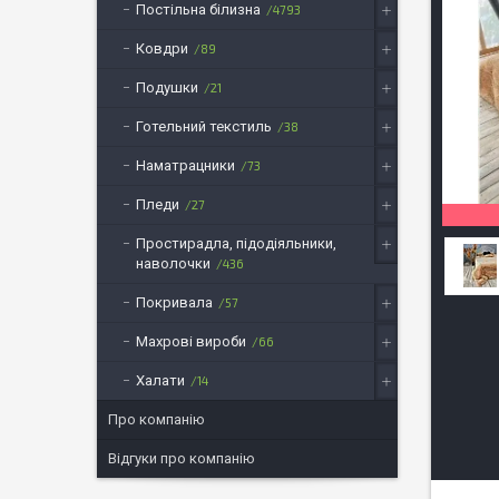
Постільна білизна
4793
Ковдри
89
Подушки
21
Готельний текстиль
38
Наматрацники
73
Пледи
27
Простирадла, підодіяльники,
наволочки
436
Покривала
57
Махрові вироби
66
Халати
14
Про компанію
Відгуки про компанію