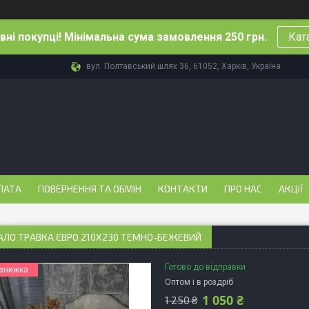
ні покупці! Мінімальна сума замовлення 250 грн.
Кат
вул. Полтавський шлях 36, 61052, Харків, Україна
ЛАТА
ПОВЕРНЕННЯ ТА ОБМІН
КОНТАКТИ
ПРО НАС
АКЦІЇ
АЛО ТРАВКА ЄВРО 210Х230 ТЕМНО-БЕЖЕВИЙ
Готово до відправки
Оптом і в роздріб
1 050 ₴
1 250 ₴