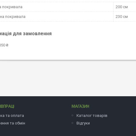
а покривала
200 см
на покривала
230 см
мація для замовлення
050 ₴
ІВПРАЦІ
МАГАЗИН
ка та оплата
Каталог товарів
ення та обмін
Відгуки