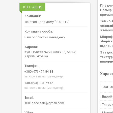
Плед-по
КОНТАКТИ
Розмір 
приємни
Темно-б
Текстиль для дому "1001 Ніч"
спальні
з темні
Мікрофі
Ваш особистий менеджер
зберіга
відпочи
вул. Полтавський шлях 36, 61052,
Завдяки
Харків, Україна
текстур
викорис
+380 (97) 474-84-88
Харак
зв'язок з нами (менеджер)
+380 (93) 103-79-45
ОСНО
зв'язок з нами (менеджер)
Вироб
1001gece.sale@gmail.com
Тип за
Матері