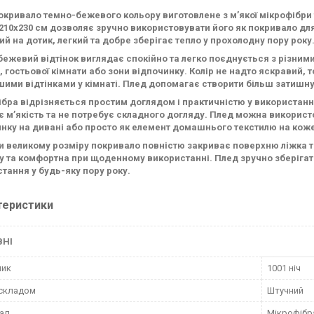
кривало темно-бежевого кольору виготовлене з м’якої мікрофібри
210х230 см дозволяє зручно використовувати його як покривало дл
й на дотик, легкий та добре зберігає тепло у прохолодну пору року
ежевий відтінок виглядає спокійно та легко поєднується з різними
, гостьової кімнати або зони відпочинку. Колір не надто яскравий, т
шими відтінками у кімнаті. Плед допомагає створити більш затишну 
бра відрізняється простим доглядом і практичністю у використанн
є м’якість та не потребує складного догляду. Плед можна використ
нку на дивані або просто як елемент домашнього текстилю на кож
 великому розміру покривало повністю закриває поверхню ліжка та
у та комфортна при щоденному використанні. Плед зручно зберігати
тання у будь-яку пору року.
теристики
ВНІ
ник
1001 ніч
 складом
Штучний
ал
Мікрофібр