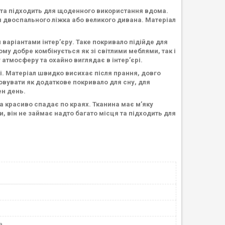
 та підходить для щоденного використання вдома.
я двоспального ліжка або великого дивана. Матеріал
.
 варіантами інтер’єру. Таке покривало підійде для
ому добре комбінується як зі світлими меблями, так і
атмосферу та охайно виглядає в інтер’єрі.
і. Матеріал швидко висихає після прання, довго
овувати як додаткове покривало для сну, для
ен день.
 красиво спадає по краях. Тканина має м’яку
, він не займає надто багато місця та підходить для
а