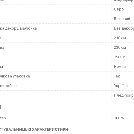
Євро
Бежевий
ка декору, малюнка
Без декор
а
210 см
на
230 см
1900 г
ма
Немає
нкова упаковка
Так
 виробник
Україна
Плед-покр
Д
тер
100 %
СТУВАЛЬНИЦЬКІ ХАРАКТЕРИСТИКИ