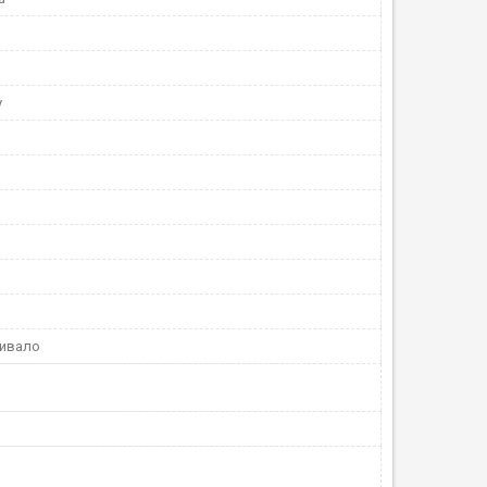
у
ивало