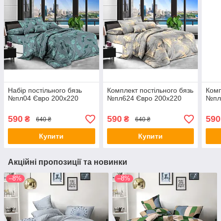
Набір постільного бязь
Комплект постільного бязь
Комп
№пл04 Євро 200х220
№пл624 Євро 200х220
№пл
590
590
590
₴
₴
640 ₴
640 ₴
Купити
Купити
Акційні пропозиції та новинки
–8%
–8%