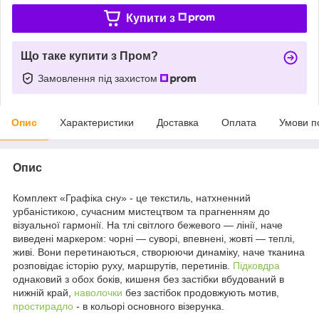
Купити з
Що таке купити з Пром?
Замовлення під захистом
Опис
Характеристики
Доставка
Оплата
Умови п
Опис
Комплект «Графіка сну» - це текстиль, натхненний
урбаністикою, сучасним мистецтвом та прагненням до
візуальної гармонії. На тлі світлого бежевого — лінії, наче
виведені маркером: чорні — суворі, впевнені, жовті — теплі,
живі. Вони перетинаються, створюючи динаміку, наче тканина
розповідає історію руху, маршрутів, перетинів.
Підковдра
однаковий з обох боків, кишеня без застібки вбудований в
нижній край,
наволочки
без застібок продовжують мотив,
простирадло
- в кольорі основного візерунка.