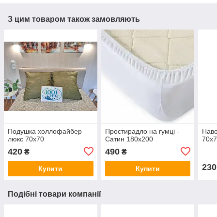
З цим товаром також замовляють
Подушка холлофайбер
Простирадло на гумці -
Наво
люкс 70х70
Сатин 180х200
70х
420
490
₴
₴
230
Купити
Купити
Подібні товари компанії