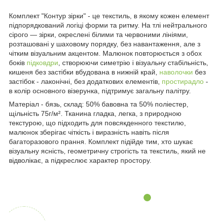
Комплект "Контур зірки" - це текстиль, в якому кожен елемент
підпорядкований логіці форми та ритму. На тлі нейтрального
сірого — зірки, окреслені білими та червоними лініями,
розташовані у шаховому порядку, без навантаження, але з
чітким візуальним акцентом. Малюнок повторюється з обох
боків
підковдри
, створюючи симетрію і візуальну стабільність,
кишеня без застібки вбудована в нижній край,
наволочки
без
застібок - лаконічні, без додаткових елементів,
простирадло
-
в колір основного візерунка, підтримує загальну палітру.
Матеріал - бязь, склад: 50% бавовна та 50% поліестер,
щільність 75г/м². Тканина гладка, легка, з природною
текстурою, що підходить для повсякденного текстилю,
малюнок зберігає чіткість і виразність навіть після
багаторазового прання. Комплект підійде тим, хто шукає
візуальну ясність, геометричну строгість та текстиль, який не
відволікає, а підкреслює характер простору.