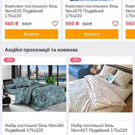
Комплект постільного бязь
Комплект постільного бязь
Комп
№пл515 Подвійний
№пл576 Подвійний
№пл
175х220
175х220
175
560
560
560
₴
₴
610 ₴
610 ₴
Купити
Купити
Акційні пропозиції та новинки
–8%
–8%
Набір постільної бязь Noпл04
Набір постільної бязь
Подвійний 175х220
№пл427 Подвійний 175х220