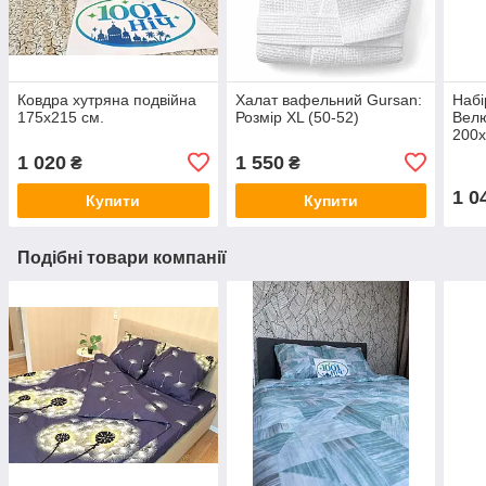
Ковдра хутряна подвійна
Халат вафельний Gursan:
Набі
175х215 см.
Розмір XL (50-52)
Вел
200х
1 020
1 550
₴
₴
1 0
Купити
Купити
Подібні товари компанії