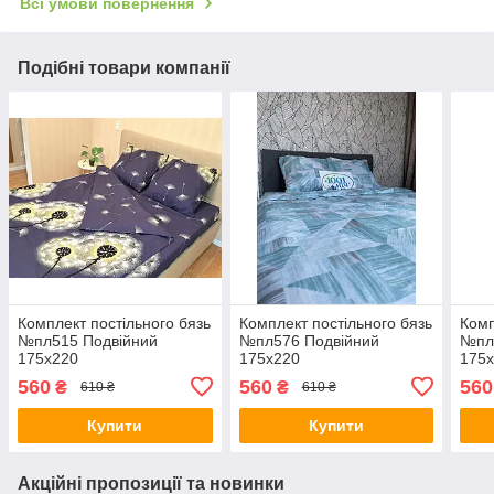
Всі умови повернення
Подібні товари компанії
Комплект постільного бязь
Комплект постільного бязь
Комп
№пл515 Подвійний
№пл576 Подвійний
№пл
175х220
175х220
175
560
560
560
₴
₴
610 ₴
610 ₴
Купити
Купити
Акційні пропозиції та новинки