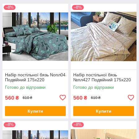
–8%
–8%
Набір постільної бязь Noпл04
Набір постільної бязь
Подвійний 175х220
№пл427 Подвійний 175х220
Готово до відправки
Готово до відправки
560
560
₴
₴
610 ₴
610 ₴
Купити
Купити
–8%
–8%