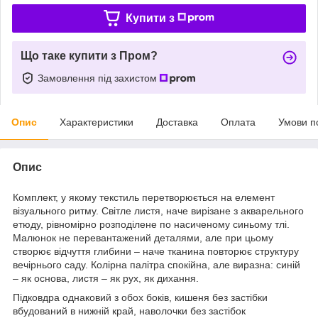
Купити з
Що таке купити з Пром?
Замовлення під захистом
Опис
Характеристики
Доставка
Оплата
Умови п
Опис
Комплект, у якому текстиль перетворюється на елемент
візуального ритму. Світле листя, наче вирізане з акварельного
етюду, рівномірно розподілене по насиченому синьому тлі.
Малюнок не перевантажений деталями, але при цьому
створює відчуття глибини – наче тканина повторює структуру
вечірнього саду. Колірна палітра спокійна, але виразна: синій
– як основа, листя – як рух, як дихання.
Підковдра однаковий з обох боків, кишеня без застібки
вбудований в нижній край, наволочки без застібок