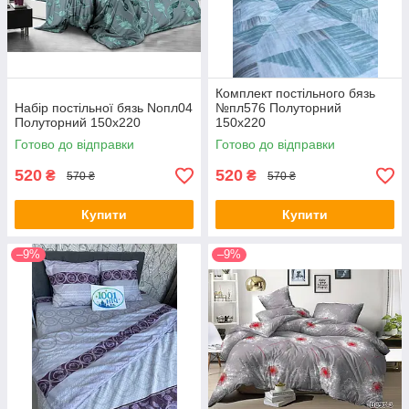
Комплект постільного бязь
Набір постільної бязь Noпл04
№пл576 Полуторний
Полуторний 150х220
150х220
Готово до відправки
Готово до відправки
520
520
₴
₴
570 ₴
570 ₴
Купити
Купити
–9%
–9%