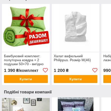
Бамбуковий комплект:
Халат вафельний
Набі
полуторна ковдра + 2
Philippus. Розмір М(46)
лазн
подушки 50×70 - вигідно
разом!
1 390
1 200
990
₴/комплект
₴
Купити
Купити
Подібні товари компанії