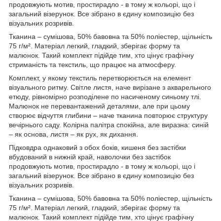
продовжують мотив, простирадло - в тому ж кольорі, що і
загальний візерунок. Все зібрано в єдину композицію без
візуальних розривів.
Тканина – сумішова, 50% бавовна та 50% поліестер, щільність
75 г/м². Матеріал легкий, гладкий, зберігає форму та
малюнок. Такий комплект підійде тим, хто цінує графічну
стриманість та текстиль, що працює на атмосферу.
Комплект, у якому текстиль перетворюється на елемент
візуального ритму. Світле листя, наче вирізане з акварельного
етюду, рівномірно розподілене по насиченому синьому тлі.
Малюнок не перевантажений деталями, але при цьому
створює відчуття глибини – наче тканина повторює структуру
вечірнього саду. Колірна палітра спокійна, але виразна: синій
– як основа, листя – як рух, як дихання.
Підковдра однаковий з обох боків, кишеня без застібки
вбудований в нижній край, наволочки без застібок
продовжують мотив, простирадло - в тому ж кольорі, що і
загальний візерунок. Все зібрано в єдину композицію без
візуальних розривів.
Тканина – сумішова, 50% бавовна та 50% поліестер, щільність
75 г/м². Матеріал легкий, гладкий, зберігає форму та
малюнок. Такий комплект підійде тим, хто цінує графічну