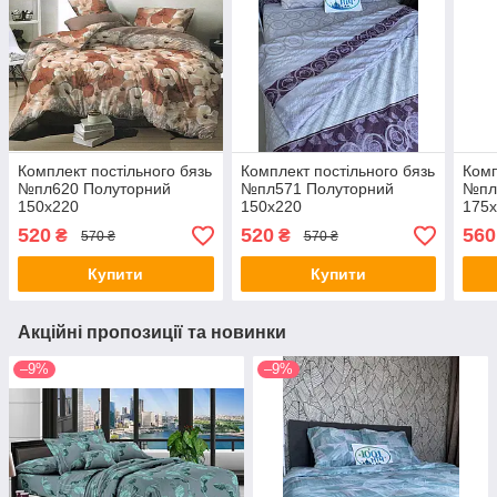
Комплект постільного бязь
Комплект постільного бязь
Комп
№пл620 Полуторний
№пл571 Полуторний
№пл
150х220
150х220
175
520
520
560
₴
₴
570 ₴
570 ₴
Купити
Купити
Акційні пропозиції та новинки
–9%
–9%