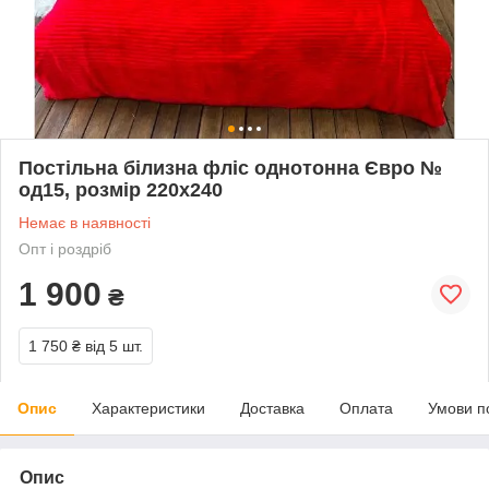
Постільна білизна фліс однотонна Євро №
од15, розмір 220х240
Немає в наявності
Опт і роздріб
1 900
₴
1 750 ₴
від 5 шт.
Опис
Характеристики
Доставка
Оплата
Умови п
Опис