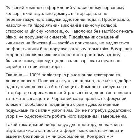
Флісовий комплект оформлений у насиченому червоному
кольорі, який візуально домінує в інтер’єрі, але не
перевантажує його завдяки однотонній подачі. Простирадло,
наволочки та підодіяльник виконані в єдиному кольорі,
створюючи цілісну композицію. Наволочки без застібок лежать
рівно, не порушуючи симетрії. Підодіяльник оснащений
кишенею на блискавці — застібка прихована, не виділяється
на фоні тканини й не порушує загальну геометрію. Внутрішня
сторона підодіяльника виконана в контрастному відтінку —
більш м’якому, сірому, що дозволяє варіювати візуальне
сприйняття при зміні сторін.
Тканина — 100% поліестер, з рівномірною текстурою та
легким ворсом. Поверхня візуально щільна, але м’яка, добре
адаптується до світла й не блищить. Комплект вписується в
інтер’єр, де переважають нейтральні стіни, дерев’яна підлога
та текстильні акценти. Червоний колір працює як фокусний
елемент, особливо в поєднанні з сірими декоративними
подушками та світлим узголів’ям. Він не потребує додаткових
узорів — однотонність робить його виразним і завершеним.
Такий текстильний вибір пасує для простору, де важлива
візуальна чистота, простота форм і можливість змінювати
акценти без повної зміни оформлення. Контраст між