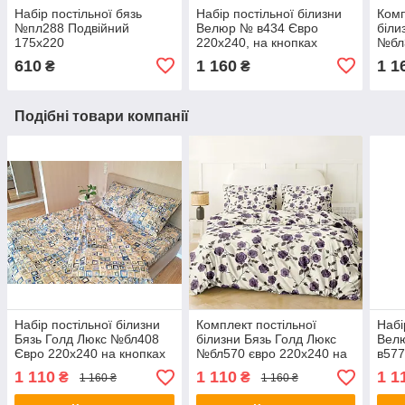
Набір постільної бязь
Набір постільної білизни
Комп
№пл288 Подвійний
Велюр № в434 Євро
біли
175х220
220х240, на кнопках
№бл
дуэт
610
1 160
1 1
₴
₴
Подібні товари компанії
Набір постільної білизни
Комплект постільної
Набі
Бязь Голд Люкс №бл408
білизни Бязь Голд Люкс
Вел
Євро 220х240 на кнопках
№бл570 євро 220х240 на
в577
кнопках
кноп
1 110
1 110
1 1
₴
₴
1 160 ₴
1 160 ₴