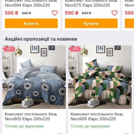
Комплект постільного бязь
Комплект постільного бязь
Комп
№пл584 Євро 200х220
№пл575 Євро 200х220
№пл
590
590
590
₴
₴
640 ₴
640 ₴
Купити
Купити
Акційні пропозиції та новинки
–8%
–8%
Комплект постільного бязь
Комплект постільного бязь
№пл603 Євро 200х220
№пл605 Євро 200х220
Готово до відправки
Готово до відправки