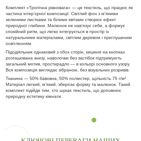
Комплект «Тропічна рівновага» — це текстиль, що працює як
частина інтер’єрної композиції. Світлий фон з м’якими
зеленими листками та білими квітами створює ефект
природної глибини. Малюнок не нав’язує себе, а формує
спокійний ритм, що легко інтегрується в простір із
натуральними матеріалами, світлим деревом і приглушеним
освітленням.
Підодіяльник однаковий з обох сторін, кишеня на кнопках
розташована знизу, наволочки без застібок підтримують
загальний мотив, простирадло — в кольорі основного узору.
Вся композиція виглядає зібраною, без візуальних розривів.
Тканина — 50% бавовна, 50% поліестер, щільність 75 г/м².
Матеріал легкий, м’який, зберігає форму та малюнок. Такий
комплект підійде тим, хто шукає текстиль, що доповнює
природну естетику кімнати.
КЛЮЧОВІ ПЕРЕВАГИ НАШИХ