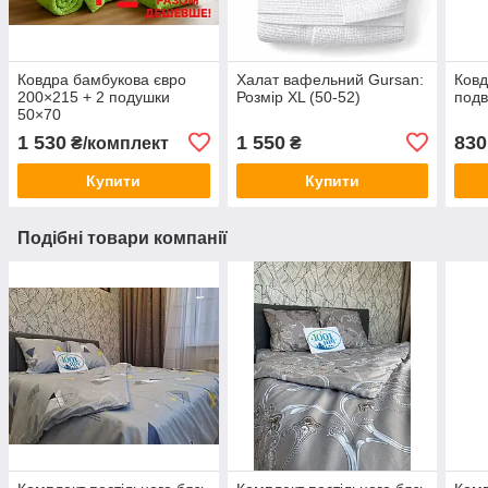
Ковдра бамбукова євро
Халат вафельний Gursan:
Ковд
200×215 + 2 подушки
Розмір XL (50-52)
подв
50×70
1 530
1 550
830
₴/комплект
₴
Купити
Купити
Подібні товари компанії