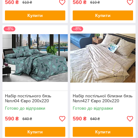
560
560
₴
₴
610 ₴
610 ₴
Купити
Купити
–8%
–8%
Набір постільного бязь
Набір постільної білизни бязь
№пл04 Євро 200х220
№пл427 Євро 200х220
Готово до відправки
Готово до відправки
590
590
₴
₴
640 ₴
640 ₴
Купити
Купити