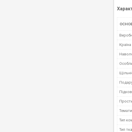
Харак
ОСНО
Вироб
Країна
Навол
Особли
Щільні
Подару
Підко
Прост
Темати
Тип ко
Тип тк