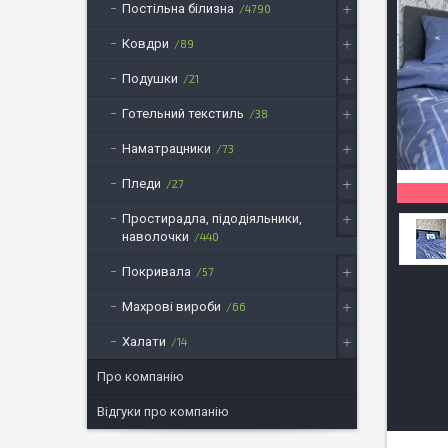
Постільна білизна
4790
Ковдри
89
Подушки
21
Готельний текстиль
38
Наматрацники
73
Пледи
27
Простирадла, підодіяльники,
наволочки
440
Покривала
57
Махрові вироби
66
Халати
14
Про компанію
Відгуки про компанію