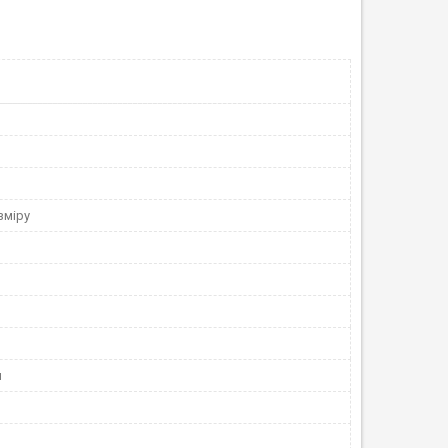
зміру
я