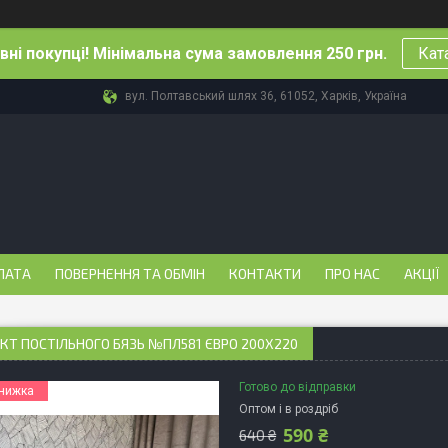
ні покупці! Мінімальна сума замовлення 250 грн.
Кат
вул. Полтавський шлях 36, 61052, Харків, Україна
ЛАТА
ПОВЕРНЕННЯ ТА ОБМІН
КОНТАКТИ
ПРО НАС
АКЦІЇ
Т ПОСТІЛЬНОГО БЯЗЬ №ПЛ581 ЄВРО 200Х220
Готово до відправки
Оптом і в роздріб
590 ₴
640 ₴