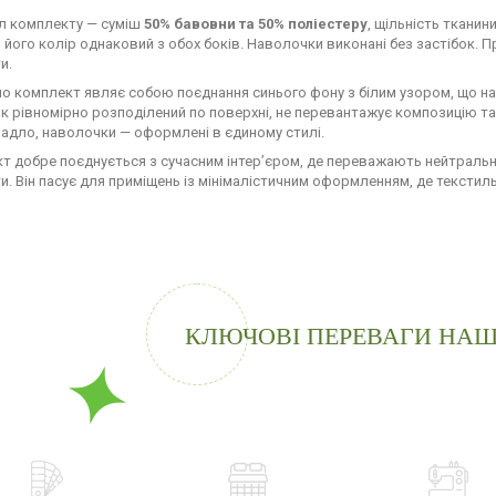
л комплекту — суміш
50% бавовни та 50% поліестеру
, щільність ткани
, його колір однаковий з обох боків. Наволочки виконані без застібок.
и.
но комплект являє собою поєднання синього фону з білим узором, що наг
 рівномірно розподілений по поверхні, не перевантажує композицію та зб
адло, наволочки — оформлені в єдиному стилі.
т добре поєднується з сучасним інтер’єром, де переважають нейтральні 
и. Він пасує для приміщень із мінімалістичним оформленням, де текстил
КЛЮЧОВІ ПЕРЕВАГИ НАШ