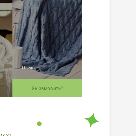
Пледи
Як замовити?
МО?