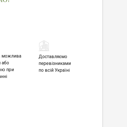
а можлива
Доставляємо
 або
перевізниками
ою при
по всій Україні
нні