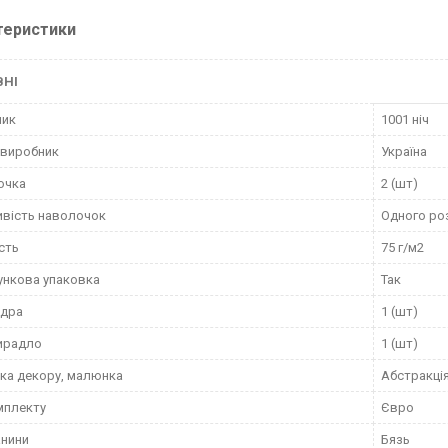
теристики
ВНІ
ник
1001 ніч
 виробник
Україна
очка
2 (шт)
вість наволочок
Одного ро
сть
75 г/м2
нкова упаковка
Так
вдра
1 (шт)
ирадло
1 (шт)
ка декору, малюнка
Абстракці
мплекту
Євро
анини
Бязь