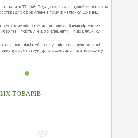
ни становить
75 г/м²
. Підодіяльник оснащений кишенею на
 Простирадло оформлене в тому ж малюнку, що й інші
адує схему або сітку, доповнену дрібними зірочками.
ерігає чіткість ліній. Усі елементи — підодіяльник,
стіни, лаконічні меблі та функціональні декоративні
ь виконує роль структурного доповнення, а не акценту.
ИХ ТОВАРІВ