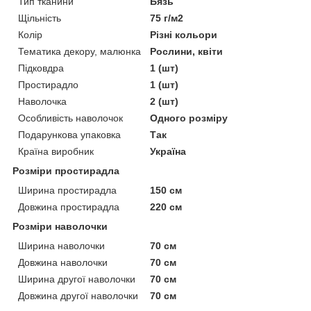
Тип тканини
Бязь
Щільність
75 г/м2
Колір
Різні кольори
Тематика декору, малюнка
Рослини, квіти
Підковдра
1 (шт)
Простирадло
1 (шт)
Наволочка
2 (шт)
Особливість наволочок
Одного розміру
Подарункова упаковка
Так
Країна виробник
Україна
Розміри простирадла
Ширина простирадла
150 см
Довжина простирадла
220 см
Розміри наволочки
Ширина наволочки
70 см
Довжина наволочки
70 см
Ширина другої наволочки
70 см
Довжина другої наволочки
70 см