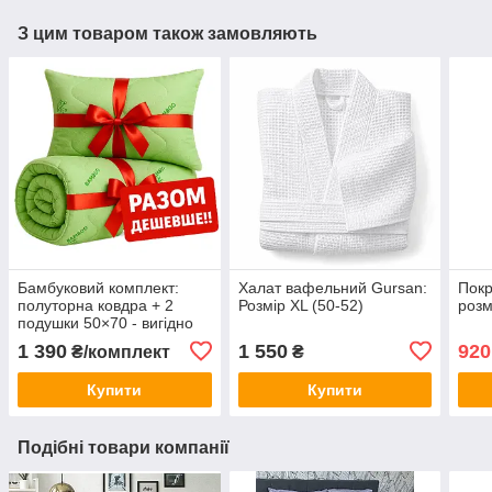
З цим товаром також замовляють
Бамбуковий комплект:
Халат вафельний Gursan:
Покр
полуторна ковдра + 2
Розмір XL (50-52)
розм
подушки 50×70 - вигідно
разом!
1 390
1 550
920
₴/комплект
₴
Купити
Купити
Подібні товари компанії