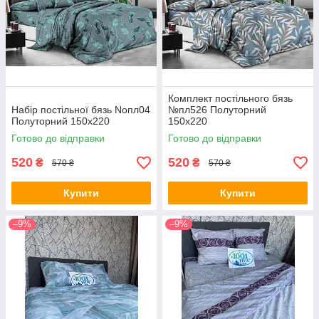
Комплект постільного бязь
Набір постільної бязь Noпл04
№пл526 Полуторний
Полуторний 150х220
150х220
Готово до відправки
Готово до відправки
520
520
₴
₴
570 ₴
570 ₴
Купити
Купити
–9%
–9%