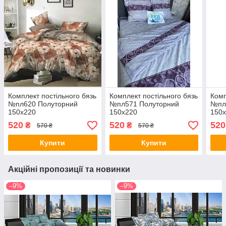
Комплект постільного бязь
Комплект постільного бязь
Комп
№пл620 Полуторний
№пл571 Полуторний
№пл
150х220
150х220
150
520
520
520
₴
₴
570 ₴
570 ₴
Купити
Купити
Акційні пропозиції та новинки
–9%
–9%