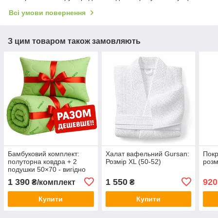
Всі умови повернення
З цим товаром також замовляють
Бамбуковий комплект:
Халат вафельний Gursan:
Покр
полуторна ковдра + 2
Розмір XL (50-52)
розм
подушки 50×70 - вигідно
разом!
1 390
1 550
920
₴/комплект
₴
Купити
Купити