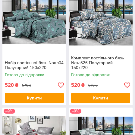
Комплект постільного бязь
Набір постільної бязь Noпл04
№пл526 Полуторний
Полуторний 150х220
150х220
Готово до відправки
Готово до відправки
520
520
₴
₴
570 ₴
570 ₴
Купити
Купити
–9%
–9%