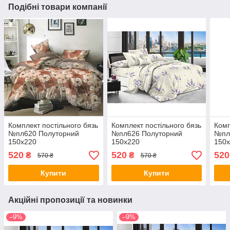
Подібні товари компанії
Комплект постільного бязь
Комплект постільного бязь
Комп
№пл620 Полуторний
№пл626 Полуторний
№пл
150х220
150х220
150
520
520
520
₴
₴
570 ₴
570 ₴
Купити
Купити
Акційні пропозиції та новинки
–9%
–9%