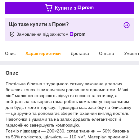
Купити з
Що таке купити з Пром?
Замовлення під захистом
Опис
Характеристики
Доставка
Оплата
Умови 
Опис
Постільна білизна з турецького сатину виконана у теплих
бежевих тонах із витонченим рослинним орнаментом. М’які
лінії малюнка створюють відчуття спокою та затишку, а
нейтральна кольорова гама робить комплект універсальним
для будь-якого інтер’єру. Підковдра має застібку на блискавку
— це зручно та допомагає зберегти охайний вигляд постелі.
Наволочки з ушками та на запах додають елегантності й
гармонійно завершують композицію.
Розмір підковдри — 200×230, склад тканини — 50% бавовна
та 50% поліестер, щільність — 110 г/м². Матеріал приємний