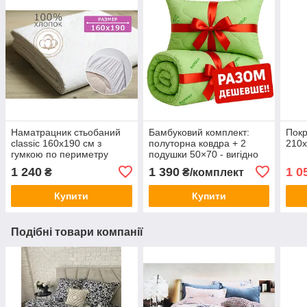
Наматрацник стьобаний
Бамбуковий комплект:
Покр
сlassic 160х190 см з
полуторна ковдра + 2
210х
гумкою по периметру
подушки 50×70 - вигідно
разом!
1 240
1 390
1 0
₴
₴/комплект
Купити
Купити
Подібні товари компанії