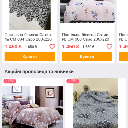
Постільна білизна Сатин
Постільна білизна Сатин
Пост
№ СМ 004 Євро 200х220
№ СМ 008 Євро 200х220
№ С
1 450
1 450
1 4
₴
₴
1 650 ₴
1 650 ₴
Купити
Купити
Акційні пропозиції та новинки
–12%
–12%