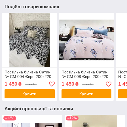
Подібні товари компанії
Постільна білизна Сатин
Постільна білизна Сатин
Пост
№ СМ 004 Євро 200х220
№ СМ 008 Євро 200х220
№ С
1 450
1 450
1 4
₴
₴
1 650 ₴
1 650 ₴
Купити
Купити
Акційні пропозиції та новинки
–12%
–12%