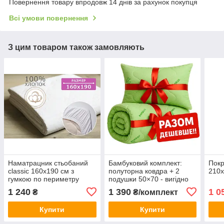
Повернення товару впродовж 14 днів за рахунок покупця
Всі умови повернення
З цим товаром також замовляють
Наматрацник стьобаний
Бамбуковий комплект:
Покр
сlassic 160х190 см з
полуторна ковдра + 2
210х
гумкою по периметру
подушки 50×70 - вигідно
разом!
1 240
1 390
1 0
₴
₴/комплект
Купити
Купити