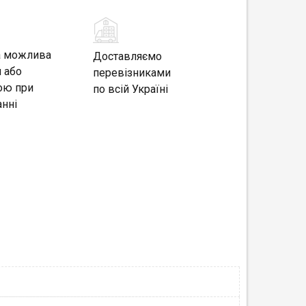
а можлива
Доставляємо
 або
перевізниками
ою при
по всій Україні
нні