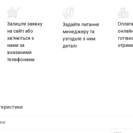
Залиште заявку
Оплат
Задайте питання
на сайті або
онлайн
менеджеру та
зв'яжіться з
готівк
узгодьте з ним
нами за
отрима
деталі
вказаними
телефонами
теристики
ВНІ