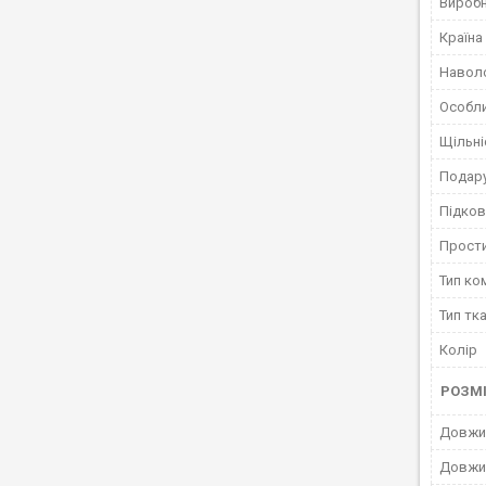
Вироб
Країна
Навол
Особли
Щільні
Подару
Підко
Прост
Тип ко
Тип тк
Колір
РОЗМ
Довжин
Довжи