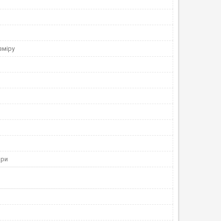
зміру
ори