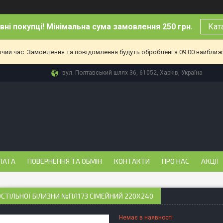
ні покупці! Мінімальна сума замовлення 250 грн.
Кат
очий час. Замовлення та повідомлення будуть оброблені з 09:00 найближч
вул. Полтавський шлях 36, 61052, Харків, Україна
ЛАТА
ПОВЕРНЕННЯ ТА ОБМІН
КОНТАКТИ
ПРО НАС
АКЦІЇ
ОСТІЛЬНОЇ БІЛИЗНИ №ПЛ173 СІМЕЙНИЙ 220Х240
Немає в наявності