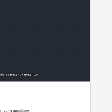
днів
за рахунок покупця
 з новим дизайном.