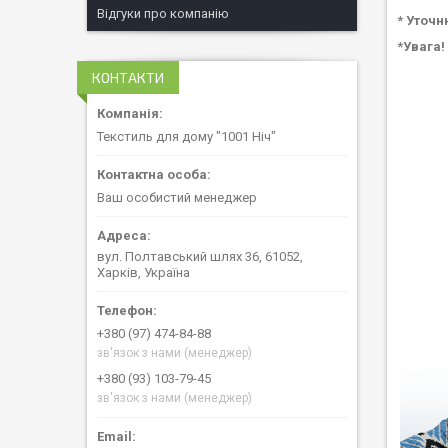
Відгуки про компанію
* Уточн
*Увага!
КОНТАКТИ
Текстиль для дому "1001 Ніч"
Ваш особистий менеджер
вул. Полтавський шлях 36, 61052,
Харків, Україна
+380 (97) 474-84-88
зв'язок з нами (менеджер)
+380 (93) 103-79-45
зв'язок з нами (менеджер)