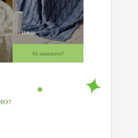
Пледи
Як замовити?
МО?