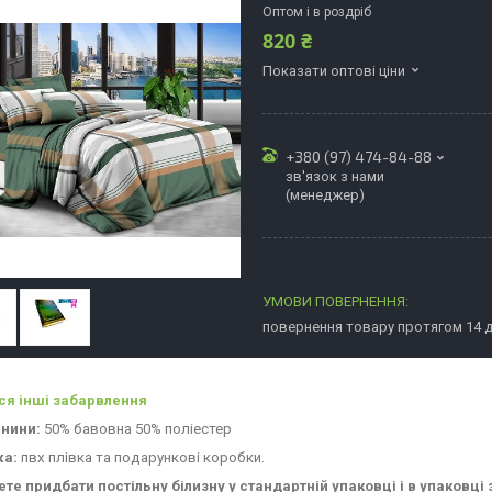
Оптом і в роздріб
820 ₴
Показати оптові ціни
+380 (97) 474-84-88
зв'язок з нами
(менеджер)
повернення товару протягом 14 
ся інші забарвлення
анини:
50% бавовна 50% поліестер
ка:
пвх плівка та подарункові коробки.
те придбати постільну білизну у стандартній упаковці і в упаковці