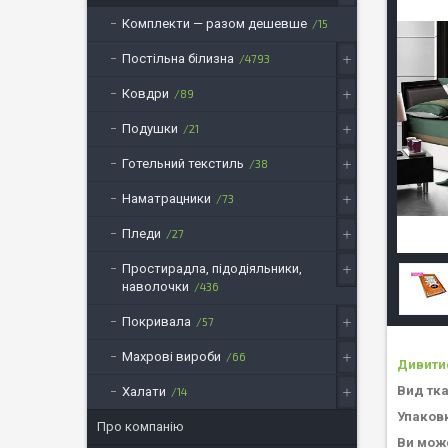
Комплекти — разом дешевше
15
Постільна білизна
4793
Ковдри
89
Подушки
21
Готельний текстиль
38
Наматрацники
73
Пледи
27
Простирадла, підодіяльники,
наволочки
436
Покривала
57
Махрові вироби
66
Дивити
Вид тк
Халати
14
Упаков
Про компанію
Ви може