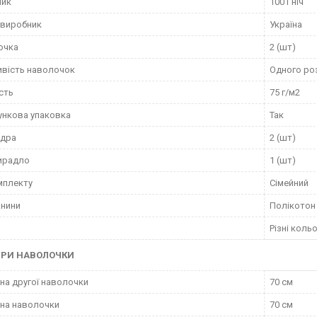
ник
1001 ніч
 виробник
Україна
очка
2 (шт)
вість наволочок
Одного ро
сть
75 г/м2
нкова упаковка
Так
вдра
2 (шт)
ирадло
1 (шт)
мплекту
Сімейний
анини
Полікотон
Різні коль
ІРИ НАВОЛОЧКИ
а другої наволочки
70 см
на наволочки
70 см