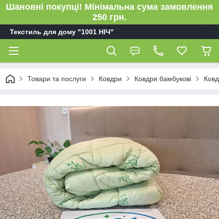
Шановні покупці! Мінімальна сума замовлення
250 грн.
Текстиль для дому "1001 НІЧ"
Товари та послуги
Ковдри
Ковдри бамбукові
Ковд