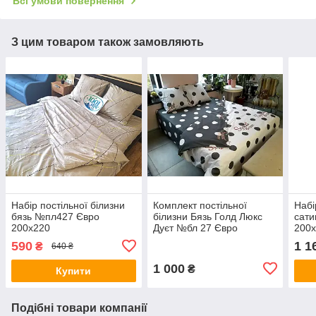
Всі умови повернення
З цим товаром також замовляють
Набір постільної білизни
Комплект постільної
Набі
бязь №пл427 Євро
білизни Бязь Голд Люкс
сати
200х220
Дуєт №бл 27 Євро
200
220х240
590
1 1
₴
640 ₴
1 000
₴
Купити
Подібні товари компанії