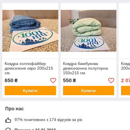
Ковдра холлофайбер
Ковдра бамбукова
Ковд
демісезоне євро 200х215
демісезонна полуторна
200х
см.
150х215 см.
650
550
2 0
₴
₴
Купити
Купити
Про нас
97% позитивних з 174 відгуків за рік