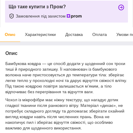
Що таке купити з Пром?
Замовлення під захистом
Опис
Характеристики
Доставка
Оплата
Умови п
Опис
Бамбукова ковдра — це спосіб додати у щоденний сон трохи
тиші й природного затишку. Її наповнювач із бамбукового
волокна наче пристосовується до температури тіла: зберігає
легке тепло у прохолодні ночі та дарує відчуття свіжості влітку.
Під такою ковдрою повітря залишається м’яким, а тіло
відпочиває без перегрівання та відчуття ваги.
Чохол із мікрофібри має ніжну текстуру, що нагадує дотик
гладкої тканини після ранкового вітру. Матеріал «дихає», не
потребує складного догляду та допомагає зберігати охайний
вигляд ковдри навіть після численних прань. Вона не
накопичує пил і зберігає відчуття свіжості, що особливо
важливо для щоденного використання.