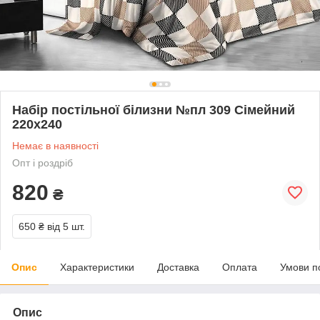
Набір постільної білизни №пл 309 Сімейний
220х240
Немає в наявності
Опт і роздріб
820
₴
650 ₴
від 5 шт.
Опис
Характеристики
Доставка
Оплата
Умови п
Опис