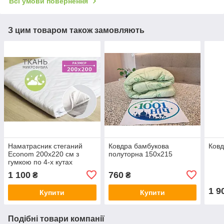
Всі умови повернення
З цим товаром також замовляють
Наматрасник стеганий
Ковдра бамбукова
Ковд
Econom 200x220 см з
полуторна 150х215
гумкою по 4-х кутах
1 100
760
₴
₴
1 9
Купити
Купити
Подібні товари компанії