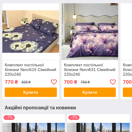
Комплект постільної
Комплект постільної
Комп
білизни №пл515 Сімейний
білизни №пл631 Сімейний
біли
220х240
220х240
220
770
700
700
₴
₴
820 ₴
750 ₴
Купити
Купити
Акційні пропозиції та новинки
–7%
–7%