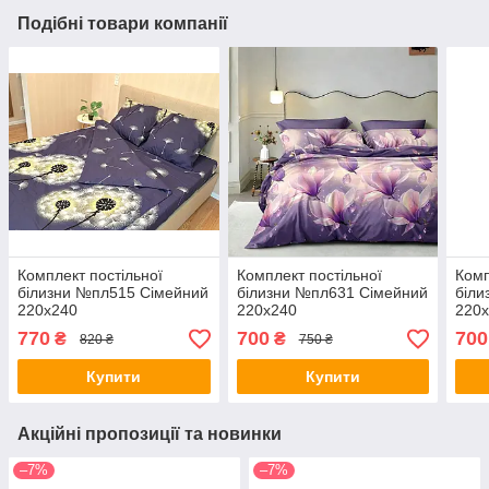
Подібні товари компанії
Комплект постільної
Комплект постільної
Комп
білизни №пл515 Сімейний
білизни №пл631 Сімейний
біли
220х240
220х240
220
770
700
700
₴
₴
820 ₴
750 ₴
Купити
Купити
Акційні пропозиції та новинки
–7%
–7%