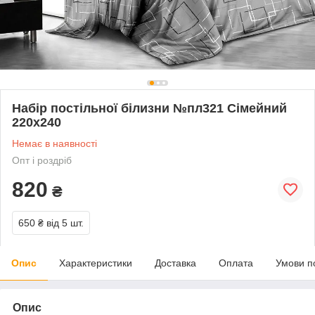
Набір постільної білизни №пл321 Сімейний
220х240
Немає в наявності
Опт і роздріб
820
₴
650 ₴
від 5 шт.
Опис
Характеристики
Доставка
Оплата
Умови п
Опис