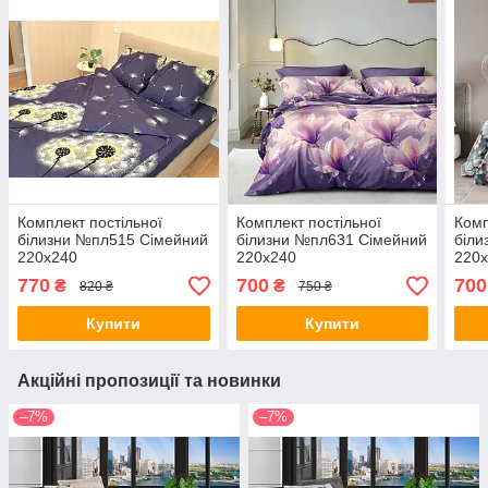
Комплект постільної
Комплект постільної
Комп
білизни №пл515 Сімейний
білизни №пл631 Сімейний
біли
220х240
220х240
220
770
700
700
₴
₴
820 ₴
750 ₴
Купити
Купити
Акційні пропозиції та новинки
–7%
–7%