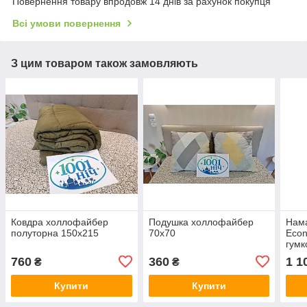
Повернення товару впродовж 14 днів за рахунок покупця
Всі умови повернення
З цим товаром також замовляють
Ковдра холлофайбер
Подушка холлофайбер
Нама
полуторна 150х215
70x70
Econ
гумк
760
360
1 1
₴
₴
Купити
Купити