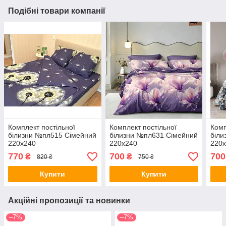
Подібні товари компанії
Комплект постільної
Комплект постільної
Комп
білизни №пл515 Сімейний
білизни №пл631 Сімейний
біли
220х240
220х240
220
770
700
700
₴
₴
820 ₴
750 ₴
Купити
Купити
Акційні пропозиції та новинки
–7%
–7%