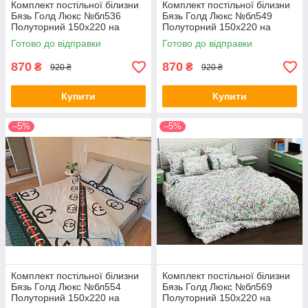
Комплект постільної білизни
Комплект постільної білизни
Бязь Голд Люкс №бл536
Бязь Голд Люкс №бл549
Полуторний 150х220 на
Полуторний 150х220 на
кнопках
кнопках
Готово до відправки
Готово до відправки
870
870
₴
₴
920 ₴
920 ₴
Купити
Купити
–5%
–5%
Комплект постільної білизни
Комплект постільної білизни
Бязь Голд Люкс №бл554
Бязь Голд Люкс №бл569
Полуторний 150х220 на
Полуторний 150х220 на