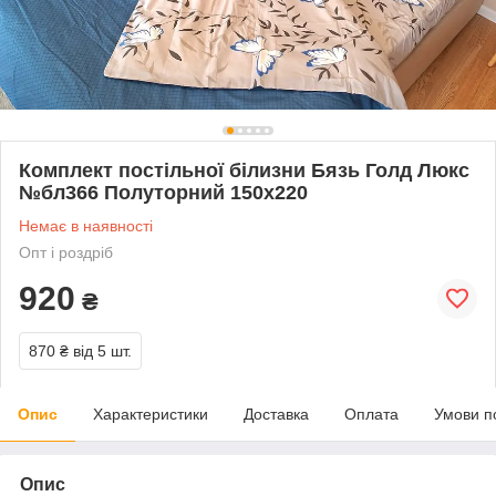
Комплект постільної білизни Бязь Голд Люкс
№бл366 Полуторний 150х220
Немає в наявності
Опт і роздріб
920
₴
870 ₴
від 5 шт.
Опис
Характеристики
Доставка
Оплата
Умови п
Опис