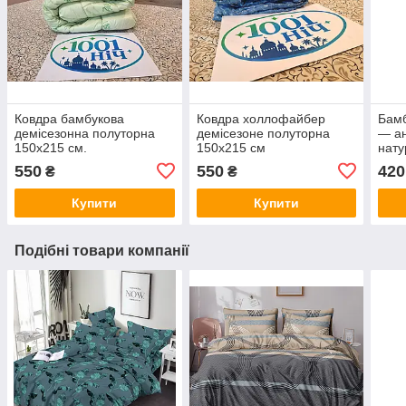
Ковдра бамбукова
Ковдра холлофайбер
Бамб
демісезонна полуторна
демісезоне полуторна
— ан
150х215 см.
150х215 см
нату
550
550
420
₴
₴
Купити
Купити
Подібні товари компанії