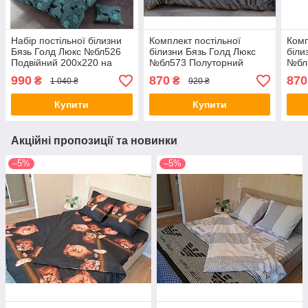
Набір постільної білизни
Комплект постільної
Комп
Бязь Голд Люкс №бл526
білизни Бязь Голд Люкс
біли
Подвійний 200х220 на
№бл573 Полуторний
№бл
кнопках
150х220 на кнопках
150х
990
870
870
₴
₴
1 040 ₴
920 ₴
Купити
Купити
Акційні пропозиції та новинки
–5%
–5%