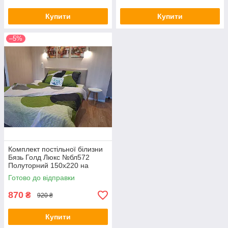
Купити
Купити
–5%
Комплект постільної білизни
Бязь Голд Люкс №бл572
Полуторний 150х220 на
кнопках
Готово до відправки
870
₴
920 ₴
Купити