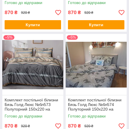
кнопках
кнопках
Готово до відправки
Готово до відправки
870
870
₴
₴
920 ₴
920 ₴
Купити
Купити
–5%
–5%
Комплект постільної білизни
Комплект постільної білизни
Бязь Голд Люкс №бл573
Бязь Голд Люкс №бл574
Полуторний 150х220 на
Полуторний 150х220 на
кнопках
кнопках
Готово до відправки
Готово до відправки
870
870
₴
₴
920 ₴
920 ₴