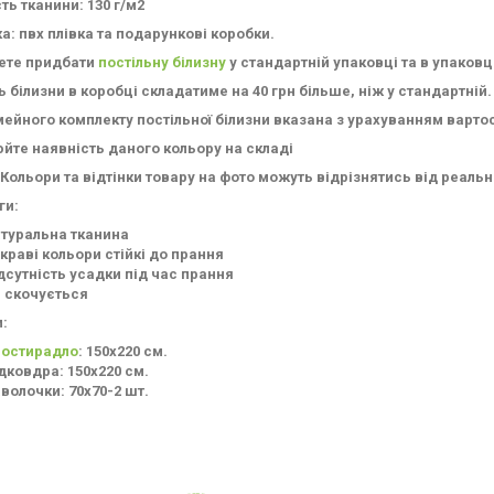
ть тканини: 130 г/м2
а: пвх плівка та подарункові коробки.
ете придбати
постільну білизну
у стандартній упаковці та в упаковц
ь білизни в коробці складатиме на 40 грн більше, ніж у стандартній.
мейного комплекту постільної білизни вказана з урахуванням варто
йте наявність даного кольору на складі
 Кольори та відтінки товару на фото можуть відрізнятись від реал
ги:
туральна тканина
краві кольори стійкі до прання
дсутність усадки під час прання
 скочується
:
остирадло
: 150х220 см.
дковдра: 150х220 см.
волочки: 70х70-2 шт.