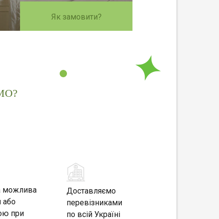
Як замовити?
МО?
а можлива
Доставляємо
 або
перевізниками
ою при
по всій Україні