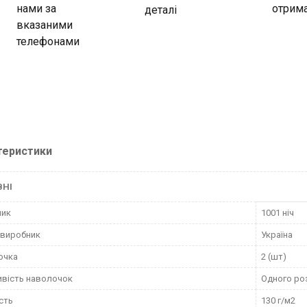
нами за
отрима
деталі
вказаними
телефонами
теристики
ВНІ
ник
1001 ніч
 виробник
Україна
очка
2 (шт)
вість наволочок
Одного ро
сть
130 г/м2