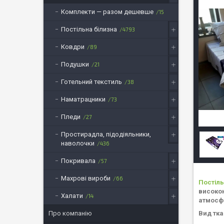
Комплекти — разом дешевше
15
Постільна білизна
4793
Ковдри
89
Подушки
21
Готельний текстиль
38
Наматрацники
73
Пледи
27
Простирадла, підодіяльники,
наволочки
436
Покривала
57
Махрові вироби
66
Постіль
високою
Халати
14
атмосф
Вид тка
Про компанію