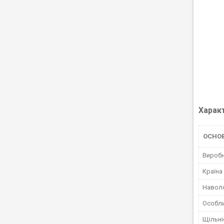
Харак
ОСНО
Вироб
Країна
Навол
Особли
Щільні