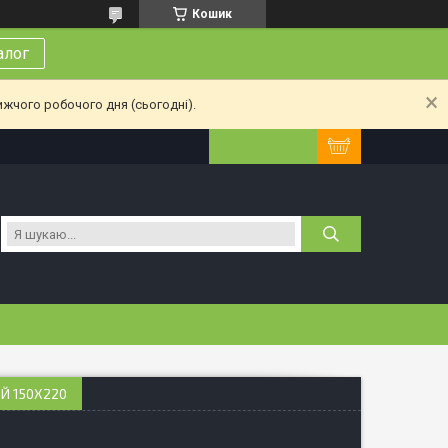
Кошик
алог
ижчого робочого дня (сьогодні).
Й 150Х220