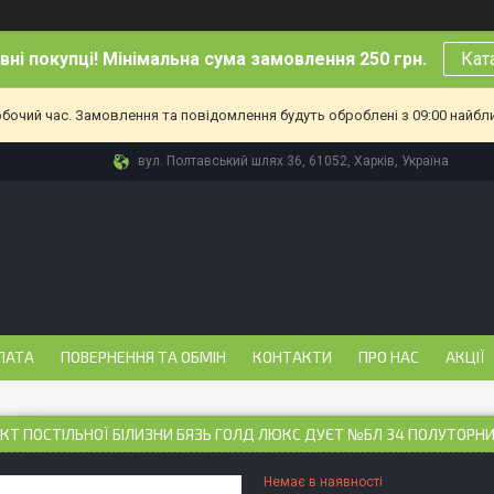
ні покупці! Мінімальна сума замовлення 250 грн.
Кат
обочий час. Замовлення та повідомлення будуть оброблені з 09:00 найбл
вул. Полтавський шлях 36, 61052, Харків, Україна
ЛАТА
ПОВЕРНЕННЯ ТА ОБМІН
КОНТАКТИ
ПРО НАС
АКЦІЇ
Т ПОСТІЛЬНОЇ БІЛИЗНИ БЯЗЬ ГОЛД ЛЮКС ДУЄТ №БЛ 34 ПОЛУТОРНИ
Немає в наявності