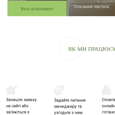
Готельний текстиль
Весь асортимент
ЯК МИ ПРАЦЮЄ
Залиште заявку
Оплат
Задайте питання
на сайті або
онлайн
менеджеру та
зв'яжіться з
готівк
узгодьте з ним