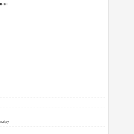
нні
зміру