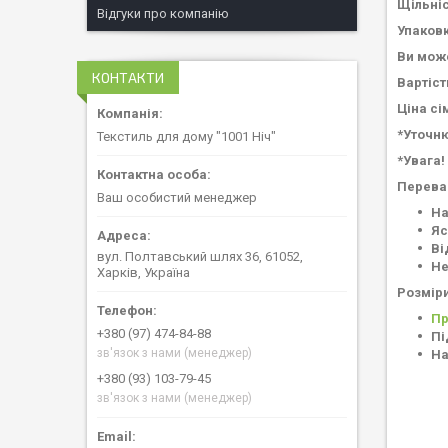
Щільніс
Відгуки про компанію
Упаковк
Ви мож
КОНТАКТИ
Вартіст
Ціна сі
*Уточню
Текстиль для дому "1001 Ніч"
*Увага!
Перева
Ваш особистий менеджер
На
Яс
Ві
вул. Полтавський шлях 36, 61052,
Не
Харків, Україна
Розміри
Пр
+380 (97) 474-84-88
Пі
зв'язок з нами (менеджер)
На
+380 (93) 103-79-45
зв'язок з нами (менеджер)