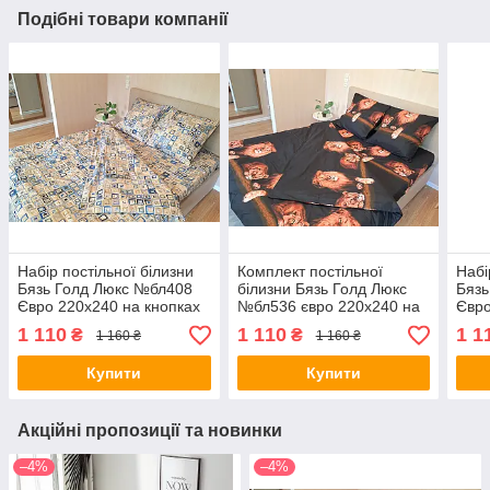
Подібні товари компанії
Набір постільної білизни
Комплект постільної
Набі
Бязь Голд Люкс №бл408
білизни Бязь Голд Люкс
Бязь
Євро 220х240 на кнопках
№бл536 євро 220х240 на
Євро
кнопках
1 110
1 110
1 1
₴
₴
1 160 ₴
1 160 ₴
Купити
Купити
Акційні пропозиції та новинки
–4%
–4%