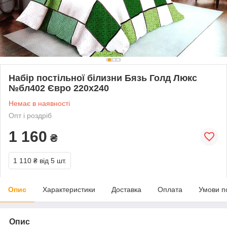
Набір постільної білизни Бязь Голд Люкс
№бл402 Євро 220х240
Немає в наявності
Опт і роздріб
1 160
₴
1 110 ₴
від 5 шт.
Опис
Характеристики
Доставка
Оплата
Умови п
Опис