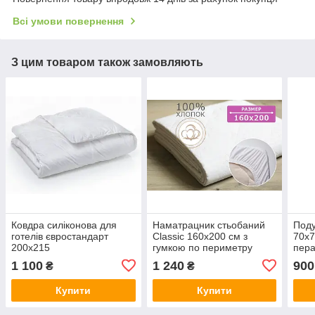
Всі умови повернення
З цим товаром також замовляють
Ковдра силіконова для
Наматрацник стьобаний
Поду
готелів євростандарт
Classic 160х200 см з
70х7
200х215
гумкою по периметру
пер
1 100
1 240
900
₴
₴
Купити
Купити