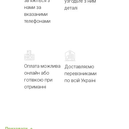
зв'яжіться з
узгодьте з ним
нами за
деталі
вказаними
телефонами
Оплата можлива
Доставляємо
онлайн або
перевізниками
готівкою при
по всій Україні
отриманні
Приховати