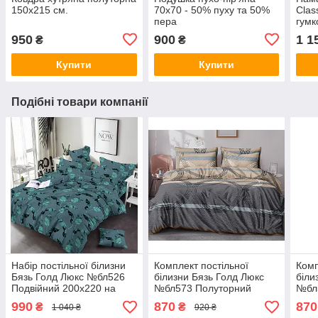
150х215 см.
70х70 - 50% пуху та 50%
Clas
пера
гумк
950
900
1 1
₴
₴
Купити
Купити
Подібні товари компанії
Набір постільної білизни
Комплект постільної
Комп
Бязь Голд Люкс №бл526
білизни Бязь Голд Люкс
біли
Подвійний 200х220 на
№бл573 Полуторний
№бл
кнопках
150х220 на кнопках
150х
990
870
870
₴
₴
1 040 ₴
920 ₴