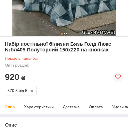
Набір постільної білизни Бязь Голд Люкс
№бл405 Полуторний 150х220 на кнопках
Немає в наявності
Опт і роздріб
920
₴
870 ₴
від 5 шт.
Опис
Характеристики
Доставка
Оплата
Умови п
Опис