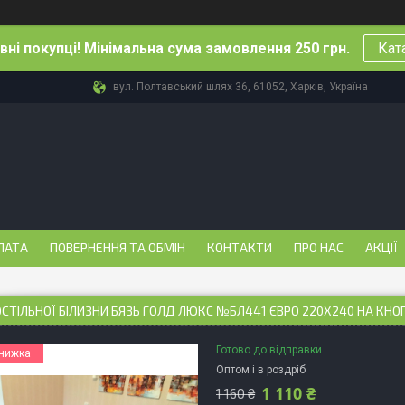
ні покупці! Мінімальна сума замовлення 250 грн.
Кат
вул. Полтавський шлях 36, 61052, Харків, Україна
ЛАТА
ПОВЕРНЕННЯ ТА ОБМІН
КОНТАКТИ
ПРО НАС
АКЦІЇ
ОСТІЛЬНОЇ БІЛИЗНИ БЯЗЬ ГОЛД ЛЮКС №БЛ441 ЄВРО 220Х240 НА КН
Готово до відправки
Оптом і в роздріб
1 110 ₴
1 160 ₴