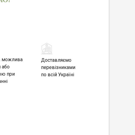
а можлива
Доставляємо
 або
перевізниками
ою при
по всій Україні
нні