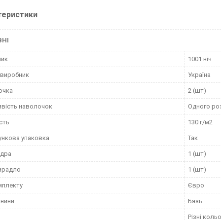
теристики
ВНІ
ник
1001 ніч
 виробник
Україна
очка
2 (шт)
вість наволочок
Одного ро
сть
130 г/м2
нкова упаковка
Так
вдра
1 (шт)
ирадло
1 (шт)
мплекту
Євро
анини
Бязь
Різні коль