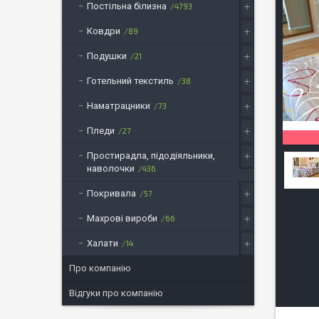
Постільна білизна
4793
Ковдри
89
Подушки
21
Готельний текстиль
38
Наматрацники
73
Пледи
27
Простирадла, підодіяльники,
наволочки
436
Покривала
57
Махрові вироби
66
Халати
14
Про компанію
Відгуки про компанію