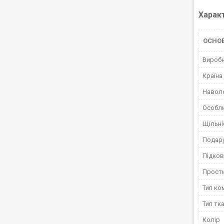
Харак
ОСНО
Вироб
Країна
Навол
Особли
Щільні
Подару
Підко
Прост
Тип ко
Тип тк
Колір