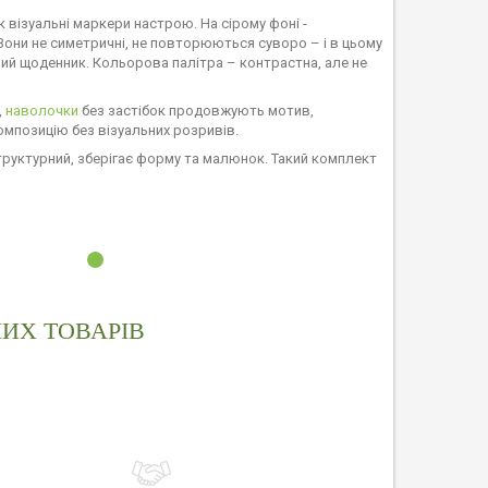
 візуальні маркери настрою. На сірому фоні -
 Вони не симетричні, не повторюються суворо – і в цьому
ьний щоденник. Кольорова палітра – контрастна, але не
,
наволочки
без застібок продовжують мотив,
композицію без візуальних розривів.
 структурний, зберігає форму та малюнок. Такий комплект
ИХ ТОВАРІВ