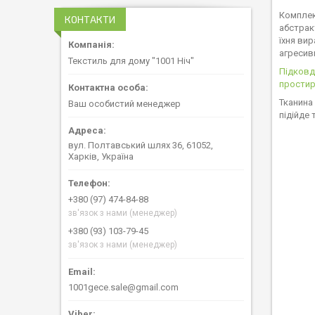
Комплек
КОНТАКТИ
абстрак
їхня ви
агресив
Текстиль для дому "1001 Ніч"
Підков
прости
Тканина
Ваш особистий менеджер
підійде 
вул. Полтавський шлях 36, 61052,
Харків, Україна
+380 (97) 474-84-88
зв'язок з нами (менеджер)
+380 (93) 103-79-45
зв'язок з нами (менеджер)
1001gece.sale@gmail.com