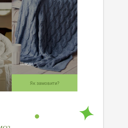
Пледи
Як замовити?
МО?