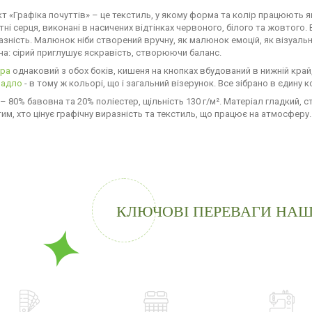
т «Графіка почуттів» – це текстиль, у якому форма та колір працюють як
тні серця, виконані в насичених відтінках червоного, білого та жовтого.
разність. Малюнок ніби створений вручну, як малюнок емоцій, як візуал
на: сірий приглушує яскравість, створюючи баланс.
дра
однаковий з обох боків, кишеня на кнопках вбудований в нижній край
радло
- в тому ж кольорі, що і загальний візерунок. Все зібрано в єдину 
 – 80% бавовна та 20% поліестер, щільність 130 г/м². Матеріал гладкий,
тим, хто цінує графічну виразність та текстиль, що працює на атмосферу.
КЛЮЧОВІ ПЕРЕВАГИ НАШ