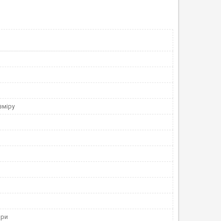
зміру
ори