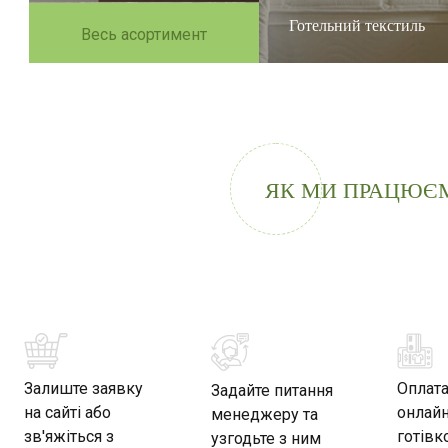
Готельний текстиль
Весь асортимент
ЯК МИ ПРАЦЮЄ
Залиште заявку
Оплат
Задайте питання
на сайті або
онлайн
менеджеру та
зв'яжіться з
готівк
узгодьте з ним