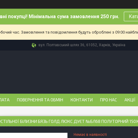
ні покупці! Мінімальна сума замовлення 250 грн.
Кат
обочий час. Замовлення та повідомлення будуть оброблені з 09:00 найбл
вул. Полтавський шлях 36, 61052, Харків, Україна
ЛАТА
ПОВЕРНЕННЯ ТА ОБМІН
КОНТАКТИ
ПРО НАС
АКЦІЇ
ОСТІЛЬНОЇ БІЛИЗНИ БЯЗЬ ГОЛД ЛЮКС ДУЄТ №БЛ68 ПОЛУТОРНИЙ 150
Немає в наявності