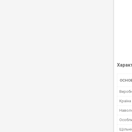
Харак
ОСНО
Вироб
Країна
Навол
Особли
Щільні