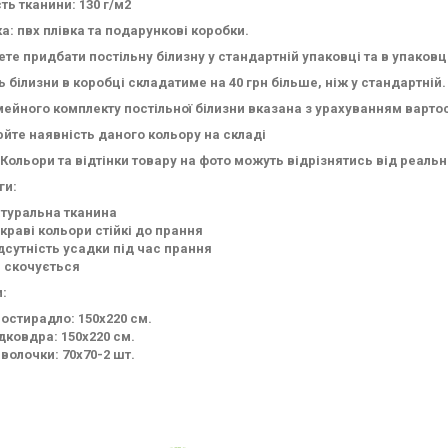
ть тканини: 130 г/м2
а: пвх плівка та подарункові коробки.
те придбати постільну білизну у стандартній упаковці та в упаковц
ь білизни в коробці складатиме на 40 грн більше, ніж у стандартній.
мейного комплекту постільної білизни вказана з урахуванням варто
йте наявність даного кольору на складі
 Кольори та відтінки товару на фото можуть відрізнятись від реал
ги:
туральна тканина
краві кольори стійкі до прання
дсутність усадки під час прання
 скочується
:
остирадло: 150х220 см.
дковдра: 150х220 см.
волочки: 70х70-2 шт.