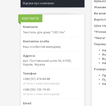
Щільніс
Відгуки про компанію
Упаковк
Ви може
КОНТАКТИ
Вартіст
Ціна сі
*Уточню
Текстиль для дому "1001 Ніч"
*Увага!
Перева
Ваш особистий менеджер
На
Яс
Ві
вул. Полтавський шлях 36, 61052,
Не
Харків, Україна
Розміри
Пр
+380 (97) 474-84-88
Пі
зв'язок з нами (менеджер)
На
+380 (93) 103-79-45
зв'язок з нами (менеджер)