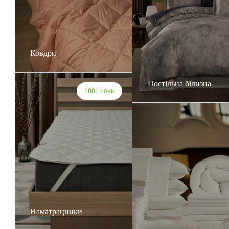
Ковдри
Постільна білизна
1001 ночь
Наматрацники