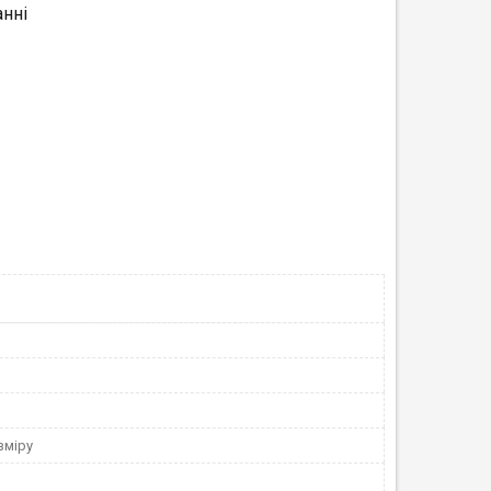
нні
зміру