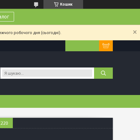
Кошик
алог
ижчого робочого дня (сьогодні).
Х220