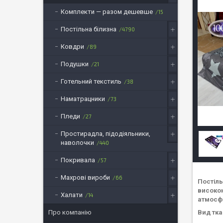
Комплекти — разом дешевше
15
Постільна білизна
4790
Ковдри
89
Подушки
21
Готельний текстиль
38
Наматрацники
73
Пледи
27
Простирадла, підодіяльники,
наволочки
440
Покривала
57
Махрові вироби
66
Постіль
високою
Халати
14
атмосф
Вид тка
Про компанію