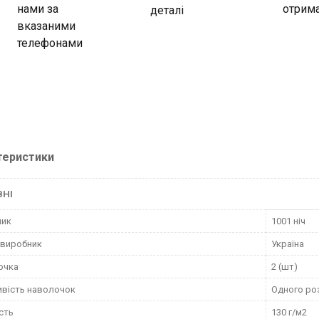
нами за
отрима
деталі
вказаними
телефонами
теристики
ВНІ
ник
1001 ніч
 виробник
Україна
очка
2 (шт)
вість наволочок
Одного ро
сть
130 г/м2