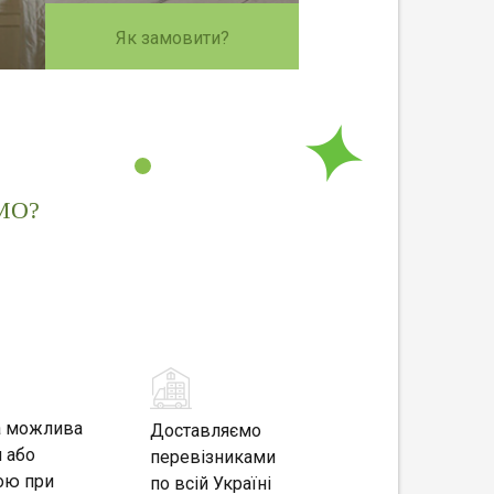
Як замовити?
МО?
а можлива
Доставляємо
 або
перевізниками
ою при
по всій Україні