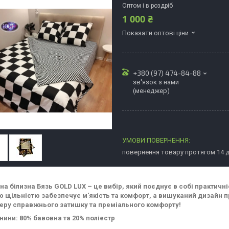
Оптом і в роздріб
1 000 ₴
Показати оптові ціни
+380 (97) 474-84-88
зв'язок з нами
(менеджер)
повернення товару протягом 14 
на білизна Бязь GOLD LUX – це вибір, який поєднує в собі практичн
 щільністю забезпечує м'якість та комфорт, а вишуканий дизайн п
еру справжнього затишку та преміального комфорту!
нини: 80% бавовна та 20% поліестр