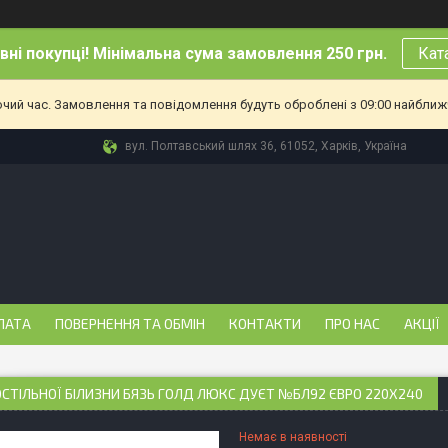
ні покупці! Мінімальна сума замовлення 250 грн.
Кат
очий час. Замовлення та повідомлення будуть оброблені з 09:00 найближч
вул. Полтавський шлях 36, 61052, Харків, Україна
ЛАТА
ПОВЕРНЕННЯ ТА ОБМІН
КОНТАКТИ
ПРО НАС
АКЦІЇ
ОСТІЛЬНОЇ БІЛИЗНИ БЯЗЬ ГОЛД ЛЮКС ДУЄТ №БЛ92 ЄВРО 220Х240
Немає в наявності