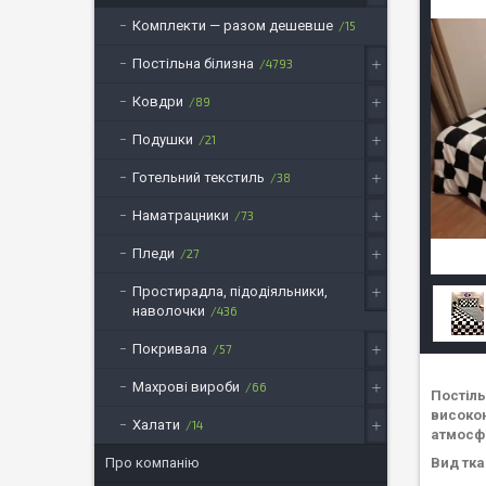
Комплекти — разом дешевше
15
Постільна білизна
4793
Ковдри
89
Подушки
21
Готельний текстиль
38
Наматрацники
73
Пледи
27
Простирадла, підодіяльники,
наволочки
436
Покривала
57
Махрові вироби
66
Постіль
високою
Халати
14
атмосф
Вид тка
Про компанію