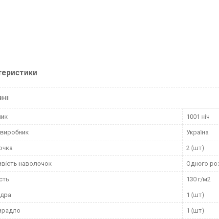
теристики
ВНІ
ник
1001 ніч
 виробник
Україна
очка
2 (шт)
вість наволочок
Одного ро
сть
130 г/м2
вдра
1 (шт)
ирадло
1 (шт)