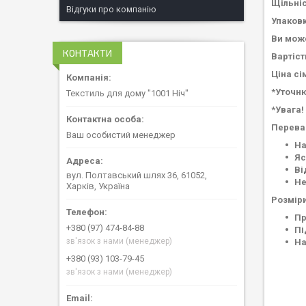
Щільніс
Відгуки про компанію
Упаковк
Ви може
КОНТАКТИ
Вартіст
Ціна сі
*Уточню
Текстиль для дому "1001 Ніч"
*Увага!
Перева
Ваш особистий менеджер
На
Яс
Ві
вул. Полтавський шлях 36, 61052,
Не
Харків, Україна
Розміри
Пр
+380 (97) 474-84-88
Пі
зв'язок з нами (менеджер)
На
+380 (93) 103-79-45
зв'язок з нами (менеджер)