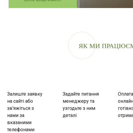
ЯК МИ ПРАЦЮЄ
Залиште заявку
Задайте питання
Оплат
на сайті або
менеджеру та
онлайн
зв'яжіться з
узгодьте з ним
готівк
нами за
деталі
отрима
вказаними
телефонами