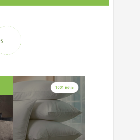
В
1001 ночь