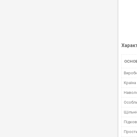
Харак
ОСНО
Вироб
Країна
Навол
Особли
Щільні
Підко
Прост