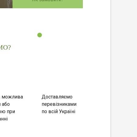
МО?
а можлива
Доставляємо
 або
перевізниками
ою при
по всій Україні
нні