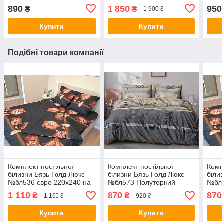
890
1 850
950
₴
₴
1 900 ₴
Купити
Купити
Подібні товари компанії
Комплект постільної
Комплект постільної
Комп
білизни Бязь Голд Люкс
білизни Бязь Голд Люкс
біли
№бл536 євро 220х240 на
№бл573 Полуторний
№бл
кнопках
150х220 на кнопках
150х
1 110
870
870
₴
₴
1 160 ₴
920 ₴
Купити
Купити