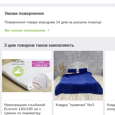
Умови повернення
Повернення товару впродовж 14 днів за рахунок покупця
Всі умови повернення
З цим товаром також замовляють
Наматрацник стьобаний
Ковдра "травичка" No3
Ковд
Econom 140х190 см з
полу
гумкою по периметру