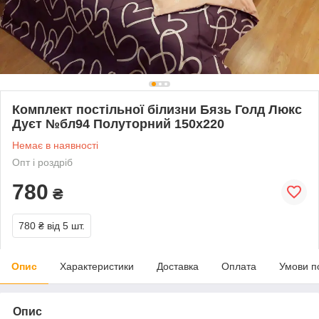
Комплект постільної білизни Бязь Голд Люкс
Дуєт №бл94 Полуторний 150х220
Немає в наявності
Опт і роздріб
780
₴
780 ₴
від 5 шт.
Опис
Характеристики
Доставка
Оплата
Умови п
Опис