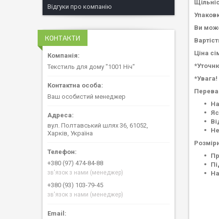
Щільніс
Відгуки про компанію
Упаковк
Ви може
КОНТАКТИ
Вартіст
Ціна сі
*Уточню
Текстиль для дому "1001 Ніч"
*Увага!
Перева
Ваш особистий менеджер
На
Яс
Ві
вул. Полтавський шлях 36, 61052,
Не
Харків, Україна
Розміри
Пр
+380 (97) 474-84-88
Пі
зв'язок з нами (менеджер)
На
+380 (93) 103-79-45
зв'язок з нами (менеджер)