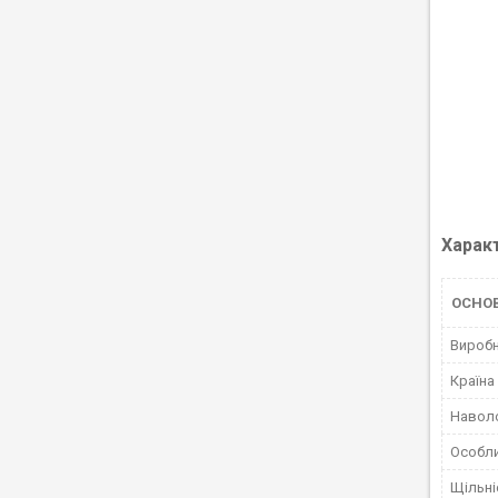
Харак
ОСНО
Вироб
Країна
Навол
Особли
Щільні