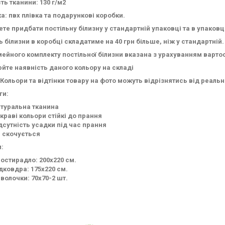
ть тканини: 130 г/м2
а: пвх плівка та подарункові коробки.
те придбати постільну білизну у стандартній упаковці та в упаковц
ь білизни в коробці складатиме на 40 грн більше, ніж у стандартній.
мейного комплекту постільної білизни вказана з урахуванням варто
йте наявність даного кольору на складі
 Кольори та відтінки товару на фото можуть відрізнятись від реал
ги:
туральна тканина
краві кольори стійкі до прання
дсутність усадки під час прання
 скочується
:
остирадло: 200х220 см.
дковдра: 175х220 см.
волочки: 70х70-2 шт.