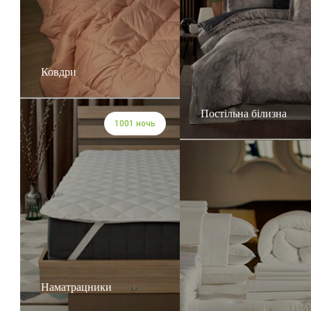
Ковдри
Постільна білизна
1001 ночь
Наматрацники