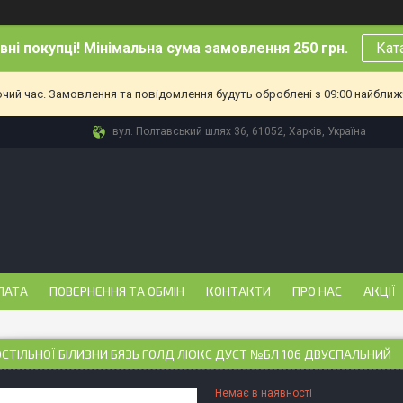
ні покупці! Мінімальна сума замовлення 250 грн.
Кат
очий час. Замовлення та повідомлення будуть оброблені з 09:00 найближч
вул. Полтавський шлях 36, 61052, Харків, Україна
ЛАТА
ПОВЕРНЕННЯ ТА ОБМІН
КОНТАКТИ
ПРО НАС
АКЦІЇ
ОСТІЛЬНОЇ БІЛИЗНИ БЯЗЬ ГОЛД ЛЮКС ДУЄТ №БЛ 106 ДВУСПАЛЬНИЙ
Немає в наявності