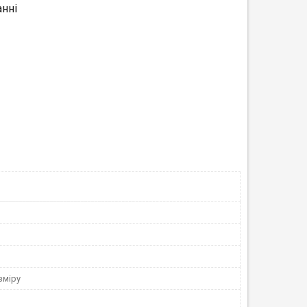
нні
зміру