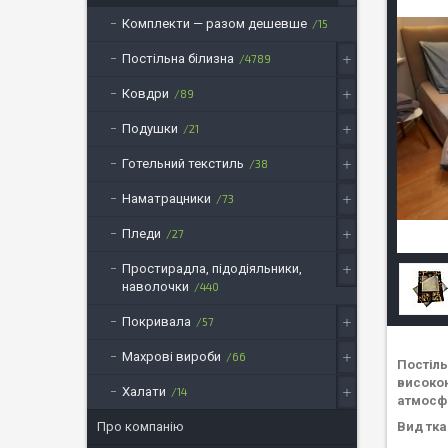
Комплекти — разом дешевше
15
Постільна білизна
4789
Ковдри
89
Подушки
21
Готельний текстиль
38
Наматрацники
73
Пледи
27
Простирадла, підодіяльники,
наволочки
440
Покривала
57
Махрові вироби
66
Постіль
високою
Халати
14
атмосф
Вид тка
Про компанію