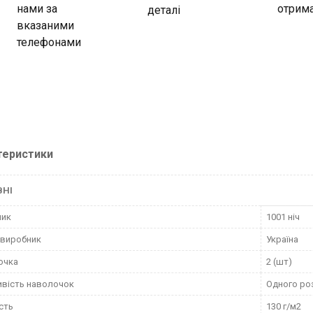
нами за
отрима
деталі
вказаними
телефонами
теристики
ВНІ
ник
1001 ніч
 виробник
Україна
очка
2 (шт)
вість наволочок
Одного ро
сть
130 г/м2