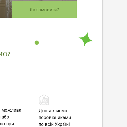
Як замовити?
МО?
а можлива
Доставляємо
 або
перевізниками
ою при
по всій Україні