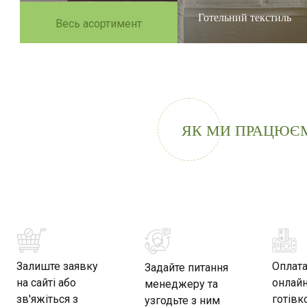
Готельний текстиль
Весь асортимент
ЯК МИ ПРАЦЮЄ
Залиште заявку
Оплат
Задайте питання
на сайті або
онлайн
менеджеру та
зв'яжіться з
готівк
узгодьте з ним