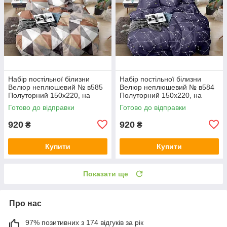
Набір постільної білизни
Набір постільної білизни
Велюр неплюшевий № в585
Велюр неплюшевий № в584
Полуторний 150х220, на
Полуторний 150х220, на
кнопках
кнопках
Готово до відправки
Готово до відправки
920
920
₴
₴
Купити
Купити
Показати ще
Про нас
97% позитивних з 174 відгуків за рік