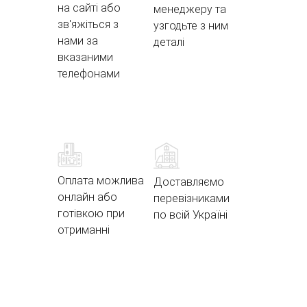
на сайті або
менеджеру та
зв'яжіться з
узгодьте з ним
нами за
деталі
вказаними
телефонами
Оплата можлива
Доставляємо
онлайн або
перевізниками
готівкою при
по всій Україні
отриманні