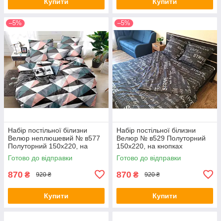
Купити
Купити
–5%
–5%
Набір постільної білизни
Набір постільної білизни
Велюр неплюшевий № в577
Велюр № в529 Полуторний
Полуторний 150х220, на
150х220, на кнопках
кнопках
Готово до відправки
Готово до відправки
870
870
₴
₴
920 ₴
920 ₴
Купити
Купити