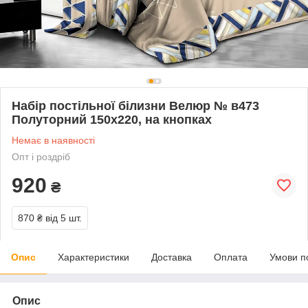
Набір постільної білизни Велюр № в473
Полуторний 150х220, на кнопках
Немає в наявності
Опт і роздріб
920
₴
870 ₴
від 5 шт.
Опис
Характеристики
Доставка
Оплата
Умови п
Опис