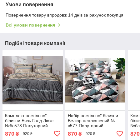
Умови повернення
Повернення товару впродовж 14 днів за рахунок покупця
Всі умови повернення
Подібні товари компанії
Комплект постільної
Набір постільної білизни
Комп
білизни Бязь Голд Люкс
Велюр неплюшевий №
біли
№бл573 Полуторний
в577 Полуторний
№бл
150х220 на кнопках
150х220, на кнопках
150х
870
870
870
₴
₴
920 ₴
920 ₴