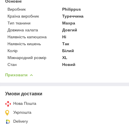
Основні
Виробник
Philippus
Країна виробник
Туреччина
Тип тканини
Махра
Довжина халата
Довгий
Наявність капюшона
Ні
Наявність кишень
Так
Колір
Білий
Міжнародний розмір
XL
Стан
Новий
Приховати
Умови доставки
Нова Пошта
Укрпошта
Delivery