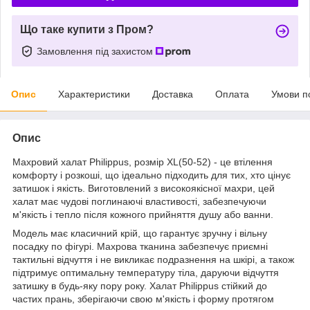
Що таке купити з Пром?
Замовлення під захистом
Опис
Характеристики
Доставка
Оплата
Умови п
Опис
Махровий халат Philippus, розмір XL(50-52) - це втілення
комфорту і розкоші, що ідеально підходить для тих, хто цінує
затишок і якість. Виготовлений з високоякісної махри, цей
халат має чудові поглинаючі властивості, забезпечуючи
м'якість і тепло після кожного прийняття душу або ванни.
Модель має класичний крій, що гарантує зручну і вільну
посадку по фігурі. Махрова тканина забезпечує приємні
тактильні відчуття і не викликає подразнення на шкірі, а також
підтримує оптимальну температуру тіла, даруючи відчуття
затишку в будь-яку пору року. Халат Philippus стійкий до
частих прань, зберігаючи свою м'якість і форму протягом