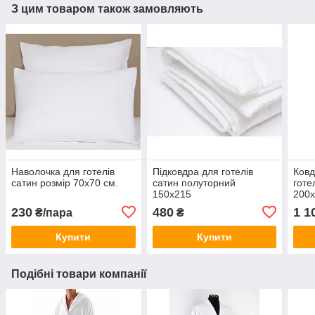
З цим товаром також замовляють
Наволочка для готелів
Підковдра для готелів
Ковд
сатин розмір 70х70 см.
сатин полуторний
готе
150х215
200
230
480
1 1
₴/пара
₴
Купити
Купити
Подібні товари компанії