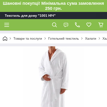
Шановні покупці! Мінімальна сума замовлення
250 грн.
Текстиль для дому "1001 НІЧ"
Товари та послуги
Готельний текстиль
Халати
Ха