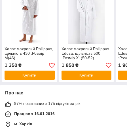
Халат махровий Philippus,
Халат махровий Philippus
Хала
щільність 430 :Розмір
Edusa, щільність 500
Edus
М(46)
:Розмір XL(50-52)
:Роз
1 350
1 850
1 9
₴
₴
Купити
Купити
Про нас
97% позитивних з 175 відгуків за рік
Працює з 16.01.2016
м. Харків