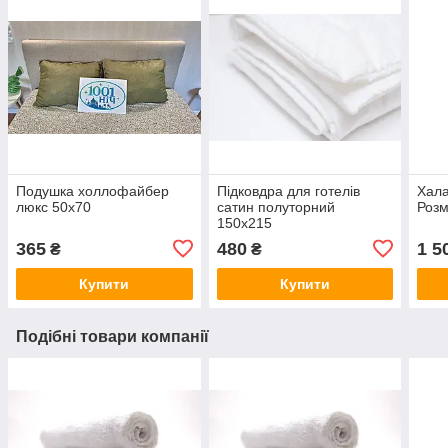
Подушка холлофайбер
Підковдра для готелів
Хала
люкс 50х70
сатин полуторний
Розм
150х215
365
480
1 5
₴
₴
Купити
Купити
Подібні товари компанії