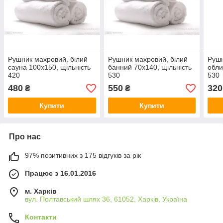
Рушник махровий, білий
Рушник махровий, білий
Рушн
сауна 100х150, щільність
банний 70х140, щільність
обли
420
530
530
480
550
320
₴
₴
Купити
Купити
Про нас
97% позитивних з 175 відгуків за рік
Працює з 16.01.2016
м. Харків
вул. Полтавський шлях 36, 61052, Харків, Україна
Контакти