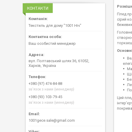
Розкішн
КОНТАКТИ
Плед пр
сірий ко
бежевих,
Текстиль для дому "1001 Ніч"
Головне
створює
торкаєш
Ваш особистий менеджер
Основні
Ве
вул. Полтавський шлях 36, 61052,
елег
Харків, Україна
Ма
Щі
Бе
+380 (97) 474-84-88
Ле
зв'язок з нами (менеджер)
По
+380 (93) 103-79-45
Цей пле
зв'язок з нами (менеджер)
інтер’є
покрива
1001gece.sale@gmail.com