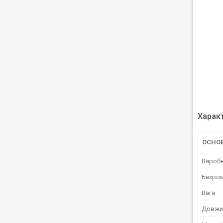
Харак
ОСНО
Вироб
Бахро
Вага
Довжи