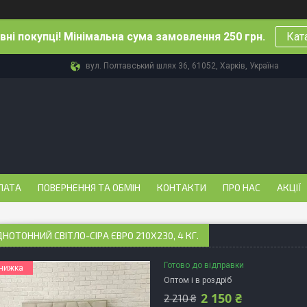
ні покупці! Мінімальна сума замовлення 250 грн.
Кат
вул. Полтавський шлях 36, 61052, Харків, Україна
ЛАТА
ПОВЕРНЕННЯ ТА ОБМІН
КОНТАКТИ
ПРО НАС
АКЦІЇ
НОТОННИЙ СВІТЛО-СІРА ЄВРО 210Х230, 4 КГ.
Готово до відправки
Оптом і в роздріб
2 150 ₴
2 210 ₴