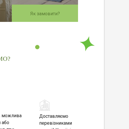
Як замовити?
МО?
а можлива
Доставляємо
 або
перевізниками