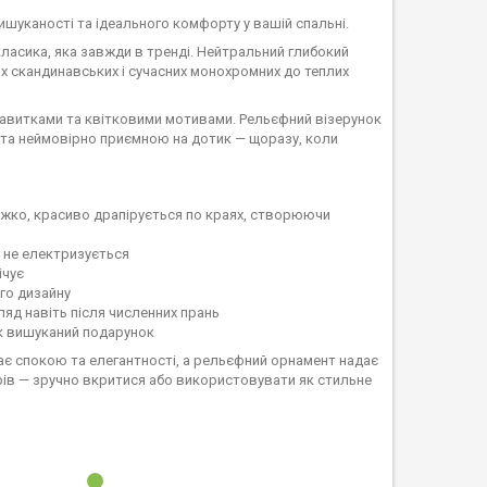
шуканості та ідеального комфорту у вашій спальні.
класика, яка завжди в тренді. Нейтральний глибокий
лих скандинавських і сучасних монохромних до теплих
завитками та квітковими мотивами. Рельєфний візерунок
та неймовірно приємною на дотик — щоразу, коли
іжко, красиво драпірується по краях, створюючи
, не електризується
ічує
ого дизайну
яд навіть після численних прань
як вишуканий подарунок
ає спокою та елегантності, а рельєфний орнамент надає
орів — зручно вкритися або використовувати як стильне