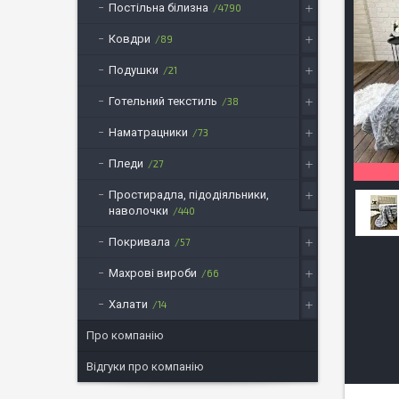
Постільна білизна
4790
Ковдри
89
Подушки
21
Готельний текстиль
38
Наматрацники
73
Пледи
27
Простирадла, підодіяльники,
наволочки
440
Покривала
57
Махрові вироби
66
Халати
14
Про компанію
Відгуки про компанію