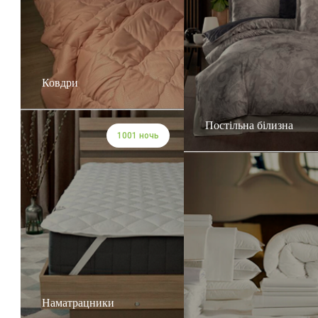
Ковдри
Постільна білизна
1001 ночь
Наматрацники