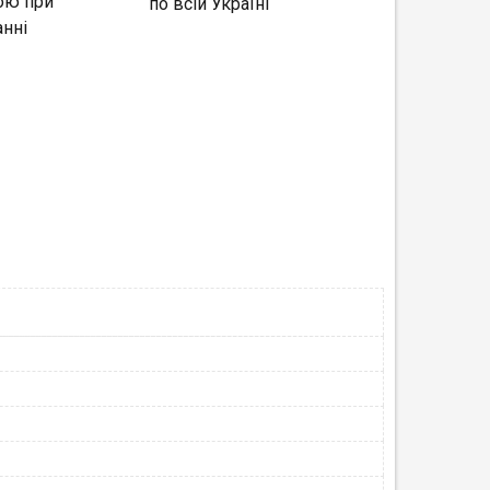
ою при
по всій Україні
нні