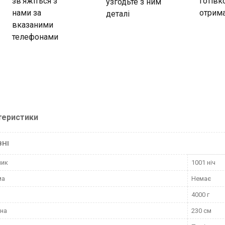
зв'яжіться з
готівк
узгодьте з ним
нами за
отрима
деталі
вказаними
телефонами
теристики
ВНІ
ник
1001 ніч
ма
Немає
4000 г
на
230 см