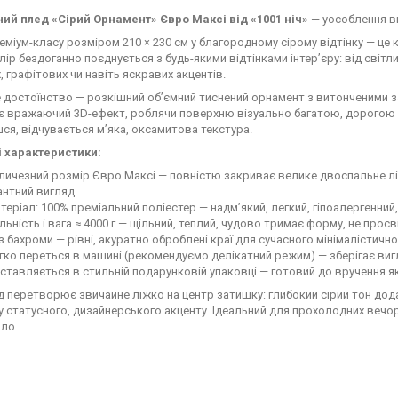
ий плед «Сірий Орнамент» Євро Максі від «1001 ніч»
— уособлення ви
еміум-класу розміром 210 × 230 см у благородному сірому відтінку — це 
лір бездоганно поєднується з будь-якими відтінками інтер’єру: від світ
 графітових чи навіть яскравих акцентів.
 достоїнство — розкішний об’ємний тиснений орнамент з витонченими 
 вражаючий 3D-ефект, роблячи поверхню візуально багатою, дорогою 
ся, відчувається м’яка, оксамитова текстура.
 характеристики:
личезний розмір Євро Максі — повністю закриває велике двоспальне л
антний вигляд
теріал: 100% преміальний поліестер — надм’який, легкий, гіпоалергенний
льність і вага ≈ 4000 г — щільний, теплий, чудово тримає форму, не просв
з бахроми — рівні, акуратно оброблені краї для сучасного мінімалістичн
гко переться в машині (рекомендуємо делікатний режим) — зберігає вигл
ставляється в стильній подарунковій упаковці — готовий до вручення 
д перетворює звичайне ліжко на центр затишку: глибокий сірий тон дод
ру статусного, дизайнерського акценту. Ідеальний для прохолодних веч
ло.