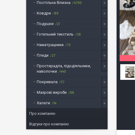
Постільна білизна
4790
Ковдри
89
Подушки
21
Готельний текстиль
38
Наматрацники
73
Пледи
27
Простирадла, підодіяльники,
наволочки
440
Покривала
57
Махрові вироби
66
Халати
14
Про компанію
Відгуки про компанію