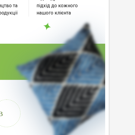
цтво та
підхід до кожного
родукції
нашого клієнта
В