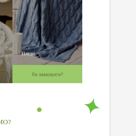
Пледи
Як замовити?
МО?