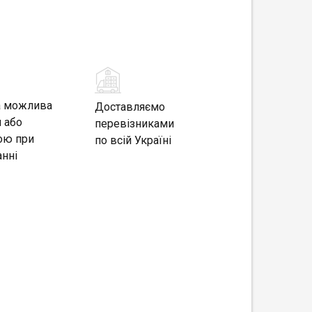
а можлива
Доставляємо
 або
перевізниками
ою при
по всій Україні
нні