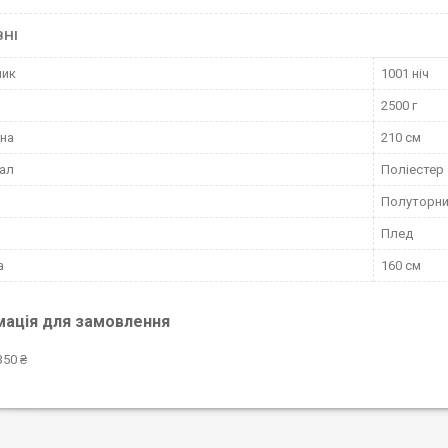
ВНІ
ник
1001 ніч
2500 г
на
210 см
ал
Поліестер
Полуторн
Плед
а
160 см
мація для замовлення
350 ₴