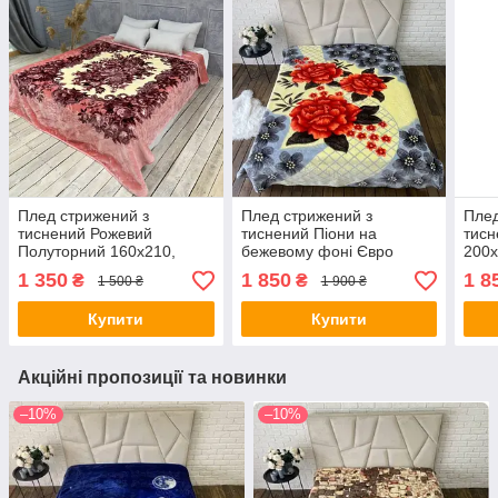
Плед стрижений з
Плед стрижений з
Плед
тиснений Рожевий
тиснений Піони на
тисн
Полуторний 160х210,
бежевому фоні Євро
200х
2,5кг.
200х240, 3,5кг.
1 350
1 850
1 8
₴
₴
1 500 ₴
1 900 ₴
Купити
Купити
Акційні пропозиції та новинки
–10%
–10%