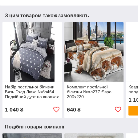
З цим товаром також замовляють
Набір постільної білизни
Комплект постільної
Ковд
Бязь Голд Люкс №бл464
білизни №пл277 Євро
полу
Подвійний дуэт на кнопках
200х220
1 1
розмір 200х220 см.
1 040
640
₴
₴
Подібні товари компанії