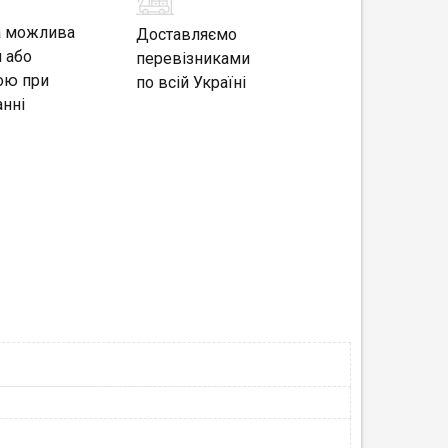
а можлива
Доставляємо
 або
перевізниками
ою при
по всій Україні
нні