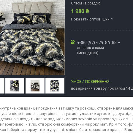
Оптом і в роздріб
1 980 ₴
Показати оптові ціни
+380 (97) 474-84-88
зв'язок з нами
(менеджер)
повернення товару протягом 14 
-хутряна ковдра - це поєднання затишку та розкоші, створене для макс
ує легкість і тепло, а внутрішня - з густим пухнастим хутром - дарує відчу
ідеально підходить для холодних зимових вечорів чи прохолодних осінніх
не перегріваючи тіло, створюючи комфортний мікроклімат. Крім того, фл
ся і зберігає форму і текстуру навіть після багаторазового прання. Від