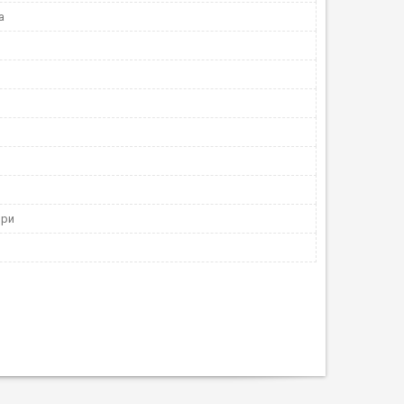
а
ори