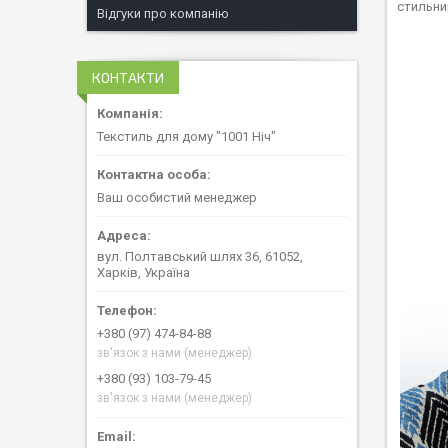
стильний
Відгуки про компанію
КОНТАКТИ
Текстиль для дому "1001 Ніч"
Ваш особистий менеджер
вул. Полтавський шлях 36, 61052,
Харків, Україна
+380 (97) 474-84-88
зв'язок з нами (менеджер)
+380 (93) 103-79-45
зв'язок з нами (менеджер)