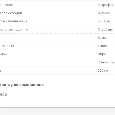
ал чохла
Мікрофібр
нювач ковдри
Силікон
сть наповнювача
400 г/м2
нологією пошиття
Стьобана
Зима
ь теплоти
Тепле
вдри
Євро
Різні коль
а
200 см
мація для замовлення
980 ₴