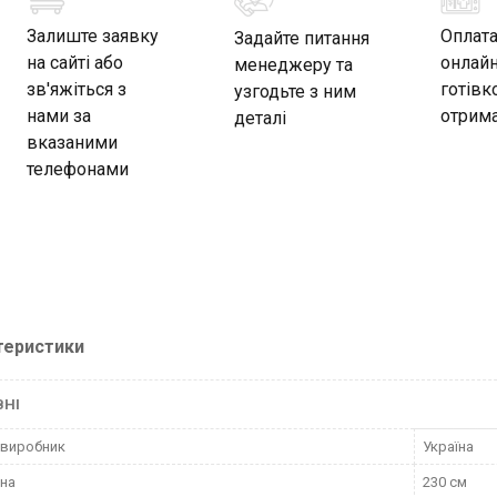
Залиште заявку
Оплат
Задайте питання
на сайті або
онлайн
менеджеру та
зв'яжіться з
готівк
узгодьте з ним
нами за
отрима
деталі
вказаними
телефонами
теристики
ВНІ
 виробник
Україна
на
230 см