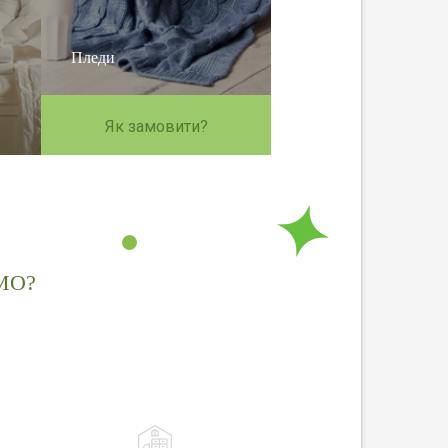
Пледи
Як замовити?
МО?