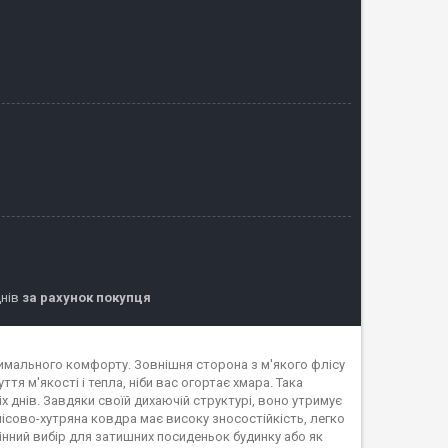
днів
за рахунок покупця
имального комфорту. Зовнішня сторона з м'якого флісу
ття м'якості і тепла, ніби вас огортає хмара. Така
 днів. Завдяки своїй дихаючій структурі, воно утримує
ісово-хутряна ковдра має високу зносостійкість, легко
мінний вибір для затишних посиденьок будинку або як