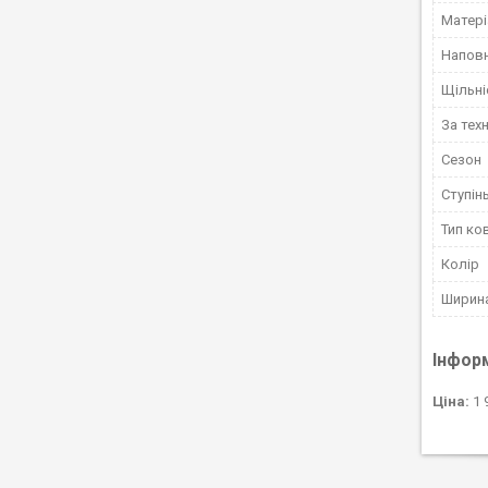
Матері
Напов
Щільні
За тех
Сезон
Ступін
Тип ко
Колір
Ширин
Інфор
Ціна:
1 