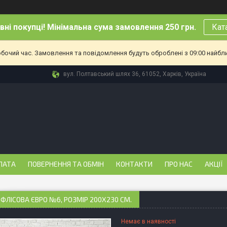
ні покупці! Мінімальна сума замовлення 250 грн.
Кат
обочий час. Замовлення та повідомлення будуть оброблені з 09:00 найбл
вул. Полтавський шлях 36, 61052, Харків, Україна
ЛАТА
ПОВЕРНЕННЯ ТА ОБМІН
КОНТАКТИ
ПРО НАС
АКЦІЇ
ФЛІСОВА ЄВРО №6, РОЗМІР 200Х230 СМ.
Немає в наявності