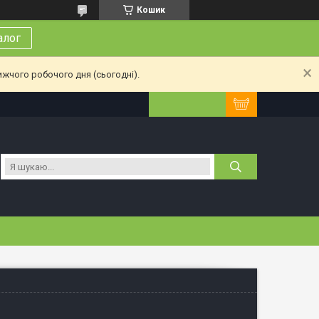
Кошик
алог
ижчого робочого дня (сьогодні).