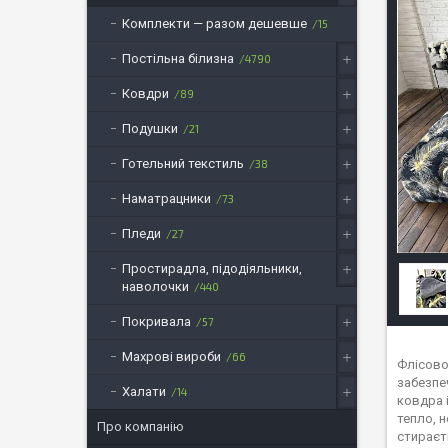
Комплекти — разом дешевше
15
Постільна білизна
4790
Ковдри
89
Подушки
21
Готельний текстиль
38
Наматрацники
73
Пледи
27
Простирадла, підодіяльники,
наволочки
440
Покривала
57
Махрові вироби
66
Флісово
забезпеч
Халати
14
ковдра 
тепло, 
Про компанію
стираєть