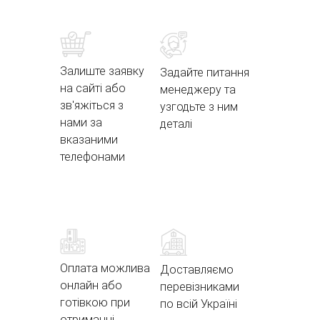
Залиште заявку
Задайте питання
на сайті або
менеджеру та
зв'яжіться з
узгодьте з ним
нами за
деталі
вказаними
телефонами
Оплата можлива
Доставляємо
онлайн або
перевізниками
готівкою при
по всій Україні
отриманні