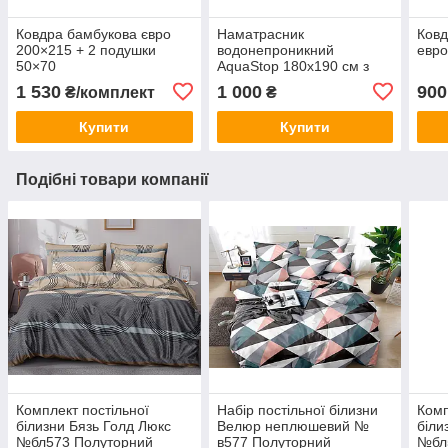
Ковдра бамбукова євро
Наматрасник
Ковд
200×215 + 2 подушки
водонепроникний
евро
50×70
AquaStop 180x190 см з
гумкою по 4-х кутах
1 530
1 000
900
₴/комплект
₴
Купити
Купити
Подібні товари компанії
Комплект постільної
Набір постільної білизни
Комп
білизни Бязь Голд Люкс
Велюр неплюшевий №
біли
№бл573 Полуторний
в577 Полуторний
№бл