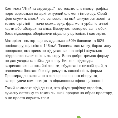
Комплект "Лінійна структура" - це текстиль, в якому графіка
перетворюється на архітектурний елемент інтер'єру. Сірий
фон служить спокійною основою, на якій шикуються жовті та
темно-сірі лінії — наче схема руху, фрагмент урбаністичної
карти або абстрактна сітка. Візерунок повторюється з обох
боків підковдра, зберігаючи візуальну цілісність і симетрію.
Матеріал - велюр, що складається з 50% бавовни та 50%
поліестеру, щільністю 145г/м². Тканина має м'яку, бархатисту
поверхню, яка приємно відчувається на шкірі і візуально
підкреслює насиченість кольору. Вона добре тримає форму,
не дає усадки та стійка до зносу. Кишеня підковдра
закривається на потайні кнопки, вбудовані в нижній край, а
наволочки без застібок підтримують лаконічність форми.
Простирадло виконано в кольорі основного візерунка,
завершуючи композицію та підсилюючи ефект цілісності.
Такий комплект підійде тим, хто цінує графічну строгість,
сучасну естетику та текстиль, який працює на образ простору,
а не просто служить тлом.