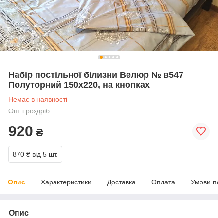
Набір постільної білизни Велюр № в547
Полуторний 150х220, на кнопках
Немає в наявності
Опт і роздріб
920
₴
870 ₴
від 5 шт.
Опис
Характеристики
Доставка
Оплата
Умови п
Опис