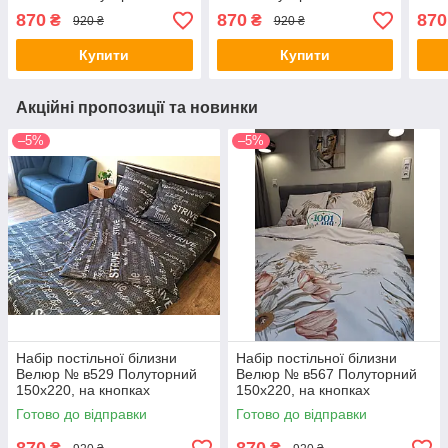
150х220 на кнопках
150х220, на кнопках
150х
870
870
870
₴
₴
920 ₴
920 ₴
Купити
Купити
Акційні пропозиції та новинки
–5%
–5%
Набір постільної білизни
Набір постільної білизни
Велюр № в529 Полуторний
Велюр № в567 Полуторний
150х220, на кнопках
150х220, на кнопках
Готово до відправки
Готово до відправки