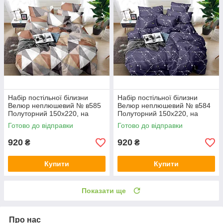
Набір постільної білизни
Набір постільної білизни
Велюр неплюшевий № в585
Велюр неплюшевий № в584
Полуторний 150х220, на
Полуторний 150х220, на
кнопках
кнопках
Готово до відправки
Готово до відправки
920
920
₴
₴
Купити
Купити
Показати ще
Про нас