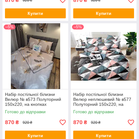
870
870
₴
₴
920 ₴
920 ₴
Купити
Купити
–5%
–5%
Набір постільної білизни
Набір постільної білизни
Велюр № в573 Полуторний
Велюр неплюшевий № в577
150х220, на кнопках
Полуторний 150х220, на
кнопках
Готово до відправки
Готово до відправки
870
870
₴
₴
920 ₴
920 ₴
Купити
Купити