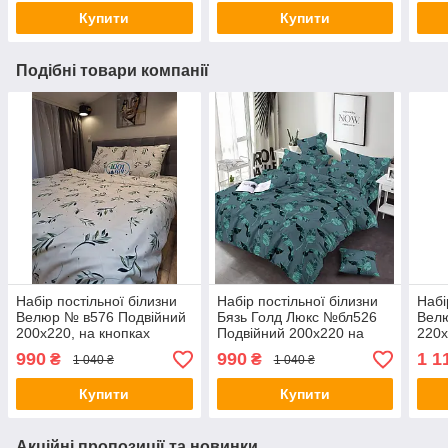
Купити
Купити
Подібні товари компанії
Набір постільної білизни
Набір постільної білизни
Набі
Велюр № в576 Подвійний
Бязь Голд Люкс №бл526
Вел
200х220, на кнопках
Подвійний 200х220 на
220х
кнопках
990
990
1 1
₴
₴
1 040 ₴
1 040 ₴
Купити
Купити
Акційні пропозиції та новинки