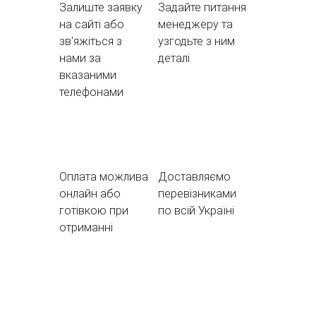
Залиште заявку
Задайте питання
на сайті або
менеджеру та
зв'яжіться з
узгодьте з ним
нами за
деталі
вказаними
телефонами
Оплата можлива
Доставляємо
онлайн або
перевізниками
готівкою при
по всій Україні
отриманні