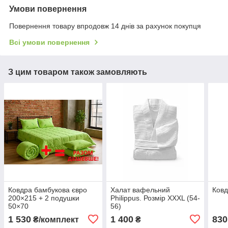
Умови повернення
Повернення товару впродовж 14 днів за рахунок покупця
Всі умови повернення
З цим товаром також замовляють
Ковдра бамбукова євро
Халат вафельний
Ковд
200×215 + 2 подушки
Philippus. Розмір XXXL (54-
50×70
56)
1 530
1 400
830
₴/комплект
₴