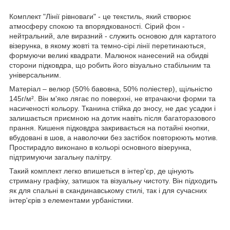
Комплект "Лінії рівноваги" - це текстиль, який створює
атмосферу спокою та впорядкованості. Сірий фон -
нейтральний, але виразний - служить основою для картатого
візерунка, в якому жовті та темно-сірі лінії перетинаються,
формуючи великі квадрати. Малюнок нанесений на обидві
сторони підковдра, що робить його візуально стабільним та
універсальним.
Матеріал – велюр (50% бавовна, 50% поліестер), щільністю
145г/м². Він м'яко лягає по поверхні, не втрачаючи форми та
насиченості кольору. Тканина стійка до зносу, не дає усадки і
залишається приємною на дотик навіть після багаторазового
прання. Кишеня підковдра закривається на потайні кнопки,
вбудовані в шов, а наволочки без застібок повторюють мотив.
Простирадло виконано в кольорі основного візерунка,
підтримуючи загальну палітру.
Такий комплект легко впишеться в інтер'єр, де цінують
стриману графіку, затишок та візуальну чистоту. Він підходить
як для спальні в скандинавському стилі, так і для сучасних
інтер'єрів з елементами урбаністики.