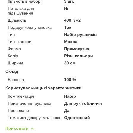
Кількість в наборі
3 шт.
Петелька для
Ні
підвішування
Щільність
400 г/м2
Подарункова упаковка
Так
Тип
Набір рушників
Тип тканини
Махра
Форма
Прямокутна
Колір
Різні кольори
Ширина
30 см
Склад
Бавовна
100 %
Користувальницькі характеристики
Комплектація
Набір
Призначення рушника
Для рук і обличчя
Пресоване
Да
Тематика декору, малюнка
Однотонний
Приховати