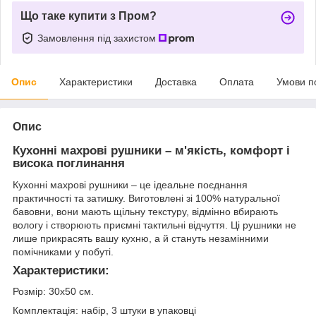
Що таке купити з Пром?
Замовлення під захистом
Опис
Характеристики
Доставка
Оплата
Умови п
Опис
Кухонні махрові рушники – м'якість, комфорт і
висока поглинання
Кухонні махрові рушники – це ідеальне поєднання
практичності та затишку. Виготовлені зі 100% натуральної
бавовни, вони мають щільну текстуру, відмінно вбирають
вологу і створюють приємні тактильні відчуття. Ці рушники не
лише прикрасять вашу кухню, а й стануть незамінними
помічниками у побуті.
Характеристики:
Розмір: 30х50 см.
Комплектація: набір, 3 штуки в упаковці