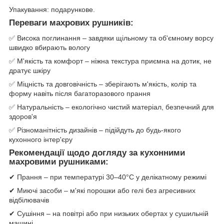
Упакування: подарункове.
Переваги махрових рушників:
✅ Висока поглинання – завдяки щільному та об'ємному ворсу
швидко вбирають вологу
✅ М'якість та комфорт – ніжна текстура приємна на дотик, не
дратує шкіру
✅ Міцність та довговічність – зберігають м'якість, колір та
форму навіть після багаторазового прання
✅ Натуральність – екологічно чистий матеріал, безпечний для
здоров'я
✅ Різноманітність дизайнів – підійдуть до будь-якого
кухонного інтер'єру
Рекомендації щодо догляду за кухонними
махровими рушниками:
✔ Прання – при температурі 30–40°C у делікатному режимі
✔ Миючі засоби – м'які порошки або гелі без агресивних
відбілювачів
✔ Сушіння – на повітрі або при низьких обертах у сушильній
машині