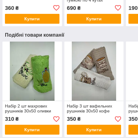
360
690
190
₴
₴
Купити
Купити
Подібні товари компанії
Набір 2 шт махрових
Набір 3 шт вафельних
Набі
рушників 30х50 оливки
рушників 30х50 кофе
рушн
310
350
350
₴
₴
Купити
Купити