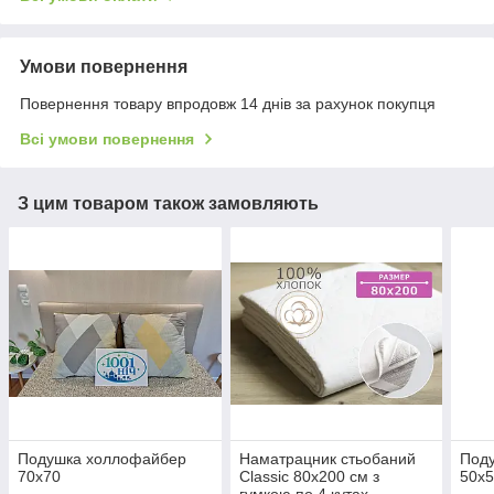
Умови повернення
Повернення товару впродовж 14 днів за рахунок покупця
Всі умови повернення
З цим товаром також замовляють
Подушка холлофайбер
Наматрацник стьобаний
Под
70x70
Classic 80х200 см з
50х
гумкою по 4 кутах